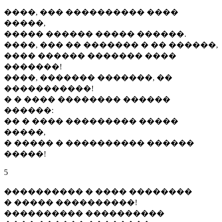
����, ��� ���������� ����
�����,
����� ������ ����� ������.
����, ��� �� ������� � �� ������,
���� ������ ������� ����
�������!
����, ������� �������, ��
�����������!
� � ���� �������� ������
������:
�� � ���� ��������� �����
�����,
� ����� � ���������� ������
�����!
5
���������� � ���� ��������
� ����� ����������!
���������� ����������