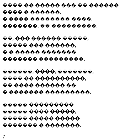
���� �� ����� ��� �� ������
���� � ������,
� ���� �������� ����,
�������, �� ���������.
��, ��� ������ �����,
����� ��� ������,
� � ����� �������
������� ���������.
������, ����, �������,
���� �� ����������,
�� ���� ������ ��
� ������� ���������.
����� ���������
����� ���� �����,
����� ����� �����
������� � �������.
7