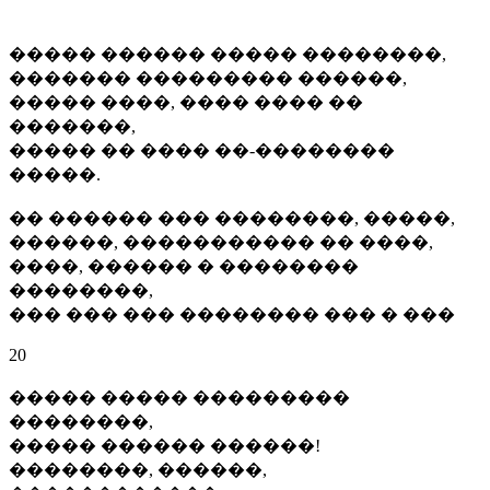
����� ������ ����� ��������,
������� ��������� ������,
����� ����, ���� ���� ��
�������,
����� �� ���� ��-��������
�����.
�� ������ ��� ��������, �����,
������, ����������� �� ����,
����, ������ � ��������
��������,
��� ��� ��� �������� ��� � ���
20
����� ����� ���������
��������,
����� ������ ������!
��������, ������,