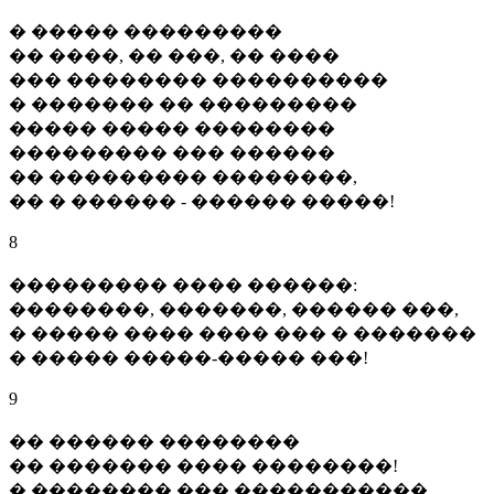
� ����� ���������
�� ����, �� ���, �� ����
��� �������� ����������
� ������� �� ���������
����� ����� ��������
��������� ��� ������
�� ��������� ��������,
�� � ������ - ������ �����!
8
��������� ���� ������:
��������, �������, ������ ���,
� ����� ���� ���� ��� � �������
� ����� �����-����� ���!
9
�� ������ ��������
�� ������� ���� ��������!
� �������� ��� �����������,