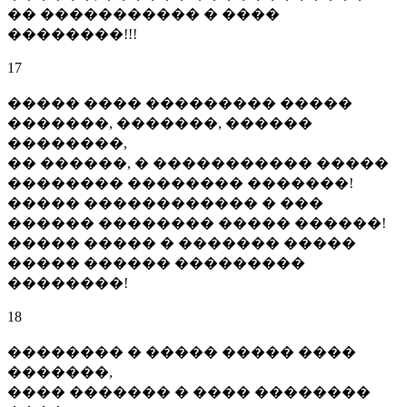
�� ����������� � ����
��������!!!
17
����� ���� ��������� �����
�������, �������, ������
��������,
�� ������, � ����������� �����
�������� �������� �������!
����� ������������ � ���
������ �������� ����� ������!
����� ����� � ������� �����
����� ������ ���������
��������!
18
�������� � ����� ����� ����
�������,
���� ������� � ���� ��������