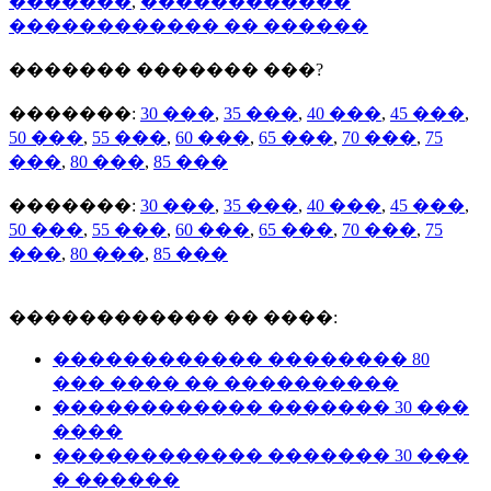
�������
,
������������
������������ �� ������
������� ������� ���?
�������:
30 ���
,
35 ���
,
40 ���
,
45 ���
,
50 ���
,
55 ���
,
60 ���
,
65 ���
,
70 ���
,
75
���
,
80 ���
,
85 ���
�������:
30 ���
,
35 ���
,
40 ���
,
45 ���
,
50 ���
,
55 ���
,
60 ���
,
65 ���
,
70 ���
,
75
���
,
80 ���
,
85 ���
������������ �� ����:
������������ �������� 80
��� ���� �� ����������
������������ ������� 30 ���
����
������������ ������� 30 ���
� ������