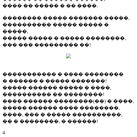
���� �� ����� � �� ����.
�������� ����� ������� �����,
���������� ����� ����� �
�����,
����� ����� � ����� ��������,
��� ��� ��������� ��!
����������� � ���� ��������
� ������ � ����� �������!
����� ������ ����� � ����,
���������� �� ��������!
���� ������ ��������(��) � ����,
����� ������ ���� ��������,
����, ��� � ����� ����������,
�� � ��������, � ������!
4