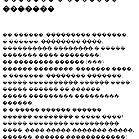
�������
�� ������, ��������� �������,
� ������, �������� ����,
���������� �������� � �����
������� ���� ��������!
�� �������� ������ (���)
������ ��������, ������� ����,
� �������, �������� �������,
����� ���������� ������ ����!
����� ������ �� ������
����� ��������� ���������
������,
� � ����� ������ ������
������ �������� � ���� ����!
����� �������� ����������
����, ���� ����� ������� �����,
������, ������ ������������!