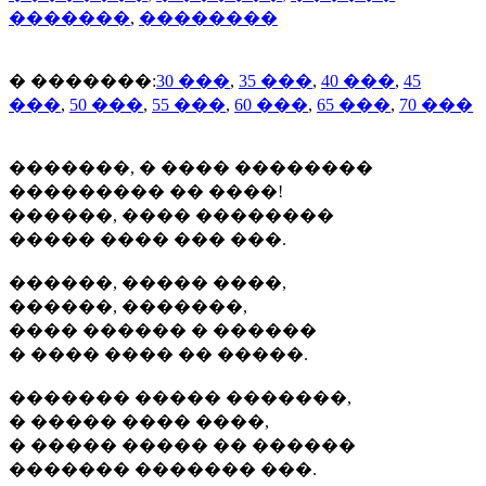
�������
,
��������
� �������:
30 ���
,
35 ���
,
40 ���
,
45
���
,
50 ���
,
55 ���
,
60 ���
,
65 ���
,
70 ���
�������, � ���� ��������
��������� �� ����!
������, ���� ��������
����� ���� ��� ���.
������, ����� ����,
������, �������,
���� ������ � ������
� ���� ���� �� �����.
������� ����� �������,
� ����� ���� ����,
� ����� ����� �� ������
������� ������� ���.