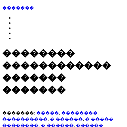
�������
��������
������������
�������
�������
�������:
�����
,
��������
,
����������
,
� ������
,
� �����
,
��������
,
� ������
,
������