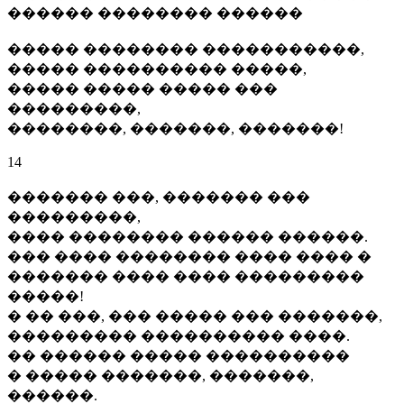
������ �������� ������
����� �������� �����������,
����� ���������� �����,
����� ����� ����� ���
���������,
��������, �������, �������!
14
������� ���, ������� ���
���������,
���� �������� ������ ������.
��� ���� �������� ���� ���� �
������� ���� ���� ���������
�����!
� �� ���, ��� ����� ��� �������,
��������� ���������� ����.
�� ������ ����� ����������
� ����� �������, �������,
������.