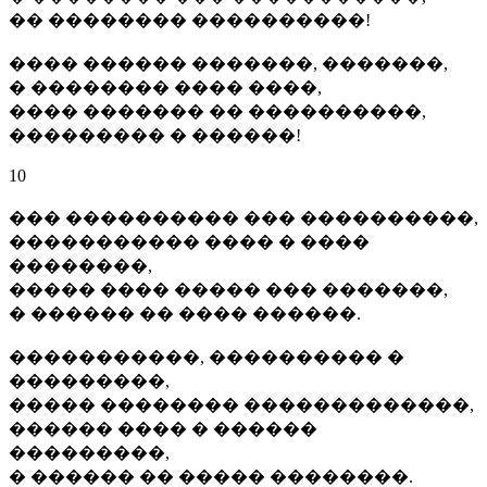
�� �������� ����������!
���� ������ �������, �������,
� �������� ���� ����,
���� ������� �� ����������,
��������� � ������!
10
��� ���������� ��� ����������,
����������� ���� � ����
��������,
����� ���� ����� ��� �������,
� ������ �� ���� ������.
�����������, ���������� �
���������,
����� �������� �������������,
������ ���� � ������
���������,
� ������ �� ����� ��������.