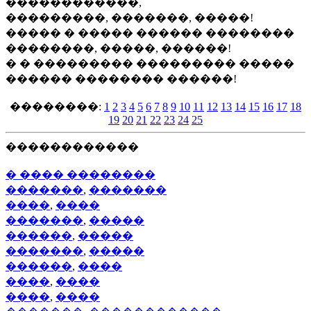
������������,
���������, �������, �����!
����� � ����� ������ ��������
��������, �����, ������!
� � ��������� ��������� �����
������ �������� ������!
��������:
1
2
3
4
5
6
7
8
9
10
11
12
13
14
15
16
17
18
19
20
21
22
23
24
25
������������
� ���� ��������
�������
,
�������
����
,
����
�������
,
�����
������
,
�����
�������
,
�����
������
,
����
����
,
����
����
,
����