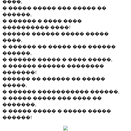
����,
� ����� ����� ��� ����� ��
������,
� ������ � ���� ����
���������� ����!
������ ������ ����� �����
����,
� ������ �� ����� ��� ������
������,
� ������ ����� � ���� �����,
� ������ ������ ��������
�������!
������ �� ������ �� �����
�����,
� ������ ����������� ������,
� ����� ����� ��� ���� ��
�������,
� ����� ����� � ����� �����
������!