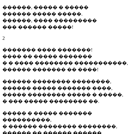
������, ����� � �����
������ ����� �����.
������, ���� ���������
��� ������ �����!
2
������� ���� �������!
���� �� ����� �������
� � ���� �������� �����������,
������ ������� �� ����!
������ �������� ��������,
������ ����� ������� ����,
����� �������� ����� � �����,
� ��� ����� �������� ��.
����� � ����� �������
����������,
� ������ �������� ��������,
������ �� ������ ������,