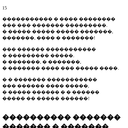
15
����������� � ���� ��������
��� ��� ������� ���������.
� ����� ����� ����� �������,
�������, ���� � �������!
��� ������ �����������
� ��������� �����.
� �������, � �������,
� ������� ���� ��� ����� ����.
� � ������� �����������
��� ������ ���� �����,
� ����� ������ � � ������
����� �� ����� ������!
���������� �������
������� � �������