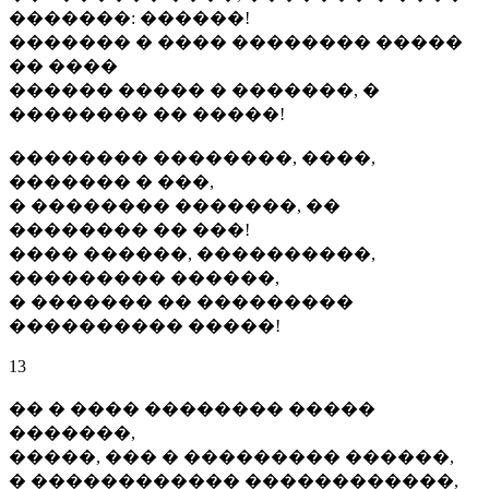
�������: ������!
������� � ���� �������� �����
�� ����
������ ����� � �������, �
�������� �� �����!
�������� ��������, ����,
������� � ���,
� �������� �������, ��
�������� �� ���!
���� ������, ����������,
��������� ������,
� ������� �� ���������
���������� �����!
13
�� � ���� �������� �����
�������,
�����, ��� � ��������� ������,
� ������������ ������������,