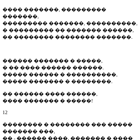
���� �������, ���������
�������,
��������� �������, ����������,
� ��������� �� ������� ������,
�� �������� �������� �������.
������ ������� � �����,
� �� ���� ������ ������.
����� ������ � ����������,
����� ������� � ��������.
�� ������ ���� ������,
���� ������� � �����!
12
�������� � �������� ��� �����
������� ���,
�� - ������ ����, ������� � ����