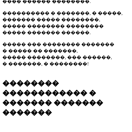
���� ������ ��������.
���������� � �������, � �����,
������� ����� ��������,
����� �������� ��������
����� ������� ������.
����� ��� �������� �������
� ����� �� �������,
����� ��������, ��� ������,
� �������, � ��������!
��������
������������ �
������� �������
�������