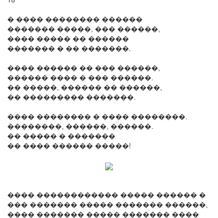
� ���� �������� ������
������� �����, ��� ������,
���� ����� �� ������
������� � �� �������.
���� ������ �� ��� ������,
������ ���� � ��� ������.
�� �����, ������ �� ������,
�� ��������� �������.
���� �������� � ���� ��������.
��������, ������, ������.
�� ����� � �������
�� ���� ������ �����!
���� ������������ ����� ������ �
��� ������� ����� ������� ������,
���� ������� ����� ������� ����