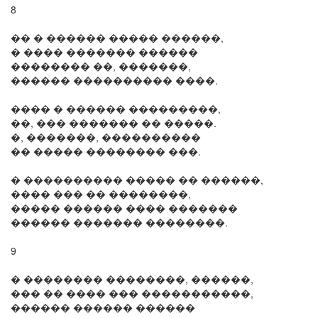
8
�� � ������ ����� ������,
� ���� ������� ������
�������� ��, �������,
������ ���������� ����.
���� � ������ ���������,
��, ��� ������� �� �����.
�, �������, ����������
�� ����� �������� ���.
� ���������� ����� �� ������,
���� ��� �� ��������,
����� ������ ���� �������
������ ������� ��������.
9
� �������� ��������, ������,
��� �� ���� ��� �����������,
������ ������ ������