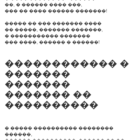
��, � ������ ���� ���,
��� �� ���� ������ �������!
����� �� ��� ������� ����
�� �����, ������� �������,
� ����������� �������
��� ����, ������ � ������!
������������ �
�������
�������
������� ��
����������
� ����� ���������� ��������
������,