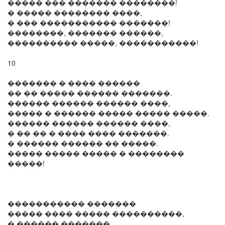
����� ��� ������� ��������!
� ����� �������� ����,
� ��� ����������� �������!
��������, ������� ������,
���������� �����, �����������!
10
������� � ���� ������
�� �� ����� ������ �������.
������ ������ ������ ����,
����� � ������ ����� ����� �����.
������ ������ ������ ����,
� �� �� � ���� ���� �������.
� ������ ������ �� �����.
����� ����� ����� � ��������
�����!
����������� �������
����� ���� ����� ����������,
� ������ �������