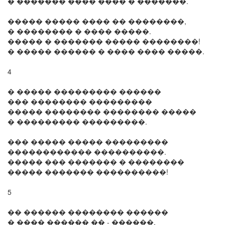
� ������� ���� ���� � �������.
����� ����� ���� �� ��������,
� �������� � ���� �����.
����� � ������� ����� ��������!
� ����� ������ � ���� ���� �����.
4
� ����� ��������� ������
��� �������� ���������
����� �������� �������� �����
� ��������� ���������.
��� ����� ����� ���������
������������ ����������.
����� ��� ������� � ��������
����� ������� ����������!
5
�� ������ �������� ������
� ���� ������ �� - ������.