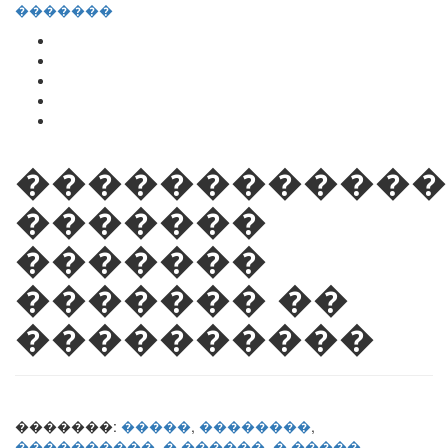
�������
������������
�������
�������
������� ��
����������
�������:
�����
,
��������
,
����������
,
� ������
,
� �����
,