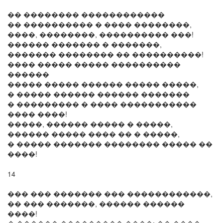
�� �������� ������������
�� ���������� � ���� ��������,
����, ��������, ���������� ���!
������ ������� � �������,
������� �������� �� ����������!
���� ����� ����� ����������
������
����� ����� ������ ����� �����,
� ����� ������ ������ �������
� ��������� � ���� �����������
���� ����!
�����, ������ ����� � �����,
������ ����� ���� �� � �����,
� ����� ������� �������� ����� ��
����!
14
��� ��� ������� ��� ������������,
�� ��� �������, ������ ������
����!