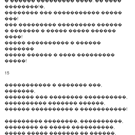
� ������ ��������� ����: �� ����
��������!�,
�������� ��� ����������� �����
���!
��� ��������� ��������� ������
� ������� � ����� ����� ������
����!
����� ���������� � ������
�������
����� ������ � ���� ���������
�����!
15
����������� � ������� ���,
�������,
������� ��� �������� ����������,
���������� ������� ������,
������ ���������� � �����������!
��������� ��������, ����������,
�������� �� ����� ����������,
����� ����� ������� �� ������,