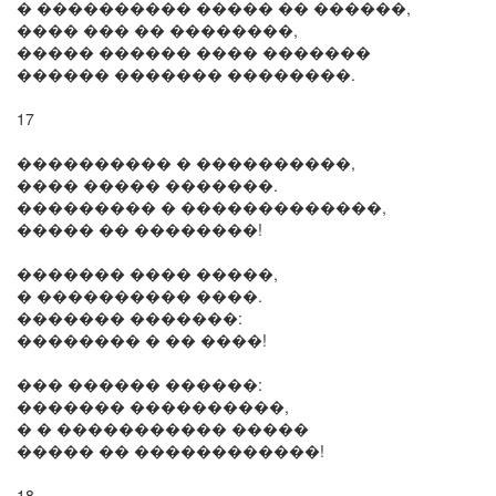
� ���������� ����� �� ������,
���� ��� �� ��������,
����� ������ ���� �������
������ ������� ��������.
17
���������� � ����������,
���� ����� �������.
��������� � �������������,
����� �� ��������!
������� ���� �����,
� ���������� ����.
������� �������:
�������� � �� ����!
��� ������ ������:
������� ����������,
� � ����������� �����
����� �� ������������!
18