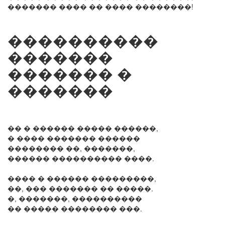
������� ���� �� ���� ��������!
����������
�������
������� �
�������
�� � ������ ����� ������,
� ���� ������� ������
�������� ��, �������,
������ ���������� ����.
���� � ������ ���������,
��, ��� ������� �� �����.
�, �������, ����������
�� ����� �������� ���.