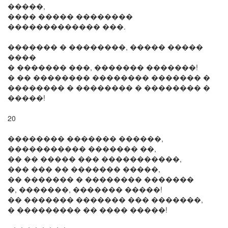
�����,
���� ����� ��������
������������� ���.
������� � ��������, ����� �����
����
� ������� ���, ������� �������!
� �� �������� �������� ������� �
�������� � �������� � �������� �
�����!
20
�������� ������� ������,
����������� ������� ��,
�� �� ����� ��� �����������,
��� ��� �� ������� �����,
�� ������� � �������� �������
�, �������, ������� �����!
�� ������� ������� ��� �������,
� ��������� �� ���� �����!