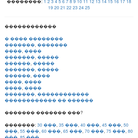
��������:
1
2
3
4
5
6
7
8
9
10
11
12
13
14
15
16
17
18
19
20
21
22
23
24
25
������������
� ���� ��������
�������
,
�������
����
,
����
�������
,
�����
������
,
�����
�������
,
�����
������
,
����
����
,
����
����
,
����
�������
,
������������
������������ �� ������
������� ������� ���?
�������:
30 ���
,
35 ���
,
40 ���
,
45 ���
,
50
���
,
55 ���
,
60 ���
,
65 ���
,
70 ���
,
75 ���
,
80
���
,
85 ���