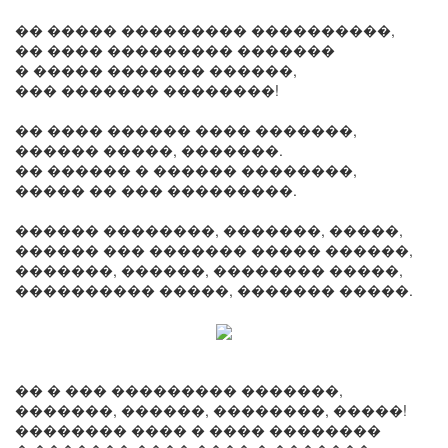
�� ����� ��������� ����������,
�� ���� ��������� �������
� ����� ������� ������,
��� ������� ��������!
�� ���� ������ ���� �������,
������ �����, �������.
�� ������ � ������ ��������,
����� �� ��� ���������.
������ ��������, �������, �����,
������ ��� ������� ����� ������,
�������, ������, �������� �����,
���������� �����, ������� �����.
�� � ��� ��������� �������,
�������, ������, ��������, �����!
�������� ���� � ���� ��������