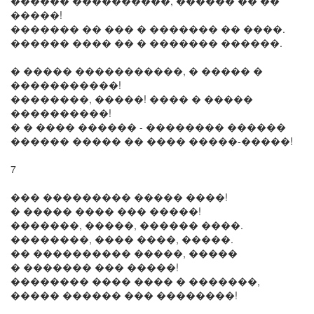
������ ����������, ������ �� ��
�����!
������� �� ��� � ������� �� ����.
������ ���� �� � ������� ������.
� ����� �����������, � ����� �
�����������!
��������, �����! ���� � �����
����������!
� � ���� ������ - �������� ������
������ ����� �� ���� �����-�����!
7
��� ��������� ����� ����!
� ����� ���� ��� �����!
�������, �����, ������ ����.
��������, ���� ����, �����.
�� ���������� �����, �����
� ������� ��� �����!
�������� ���� ���� � �������,
����� ������ ��� ��������!