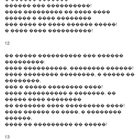
������ ��� ����������!
���� ��������� �� ���� ����
������ � ���� ��������
��� ���� �� ���� ������ �����!
� ���� ���� ����������!
12
�� ����� ���������� ��� ������
���������:
���� ����������, �������� ������!
���� �������� ��������, � ����� ��
��������,
��� � ����� �������� ����!
���� ���������� � �������, ��
����� ���� ��������
�� ������� ���� ��������� ����!
���� ������ �� ����, � ��������
������,
���� �� ��������� �� �����!
13