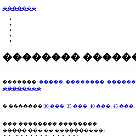
�������
�������� �����
�������:
�����
,
��������
,
������
��������
� �������:
30 ���
,
35 ���
,
40 ���
,
45 ���
,
��� �������� ��������
����� ��� �� ����������?