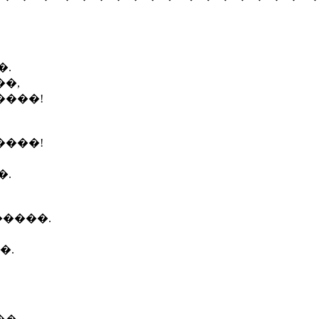
�.
�,
����!
����!
�.
�����.
�.