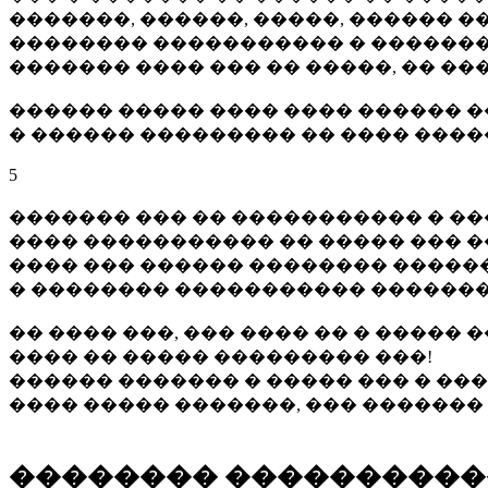
�������, ������, �����, ������ �
�������� ����������� � �������
������� ���� ��� �� �����, �� ��
������ ����� ���� ���� ������ 
� ������ ��������� �� ���� ����
5
������� ��� �� ����������� � ��
���� ����������� �� ����� ��� �
���� ��� ������ �������� �����
� �������� ����������� �������
�� ���� ���, ��� ���� �� � ����� 
���� �� ����� ��������� ���!
������ ������� � ����� ��� � ��
���� ����� �������, ��� �������
�������� ����������