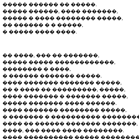
����� ������ �� �����.
����� ������, ���� �������,
����� � ���� �������� �����,
�� ������ � � �����,
� ����� ���� ����.
�� ����, ��� �� �������,
����� ����� ������������,
�������� � ����,
� ������ ������� �����.
���� ������� ������� �����,
�� � ���� �� ���������, �����,
���� ������� � ������� �����,
����� ������� ���� ������.
���� ������� �������� �����,
� ������� � ���������� ��������
���� �� ������ ������� �������,
����, ��� ���� ���� ��������.
���� ���������� ����� ��������