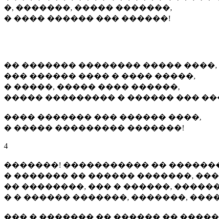
�, �������, ����� �������,
� ���� ������ ��� ������!
�� ������� �������� ����� ����,
��� ������ ���� � ���� �����,
� �����, ����� ���� ������,
����� ��������� � ������ ��� ��
���� ������� ��� ������ ����,
� ����� ��������� �������!
4
�������! ����������� �� �������
� ������� �� ������ �������, ��
�� ��������, ��� � ������, �����
� � ������ �������, �������, ����
��� � ������� �� ������ �� ����