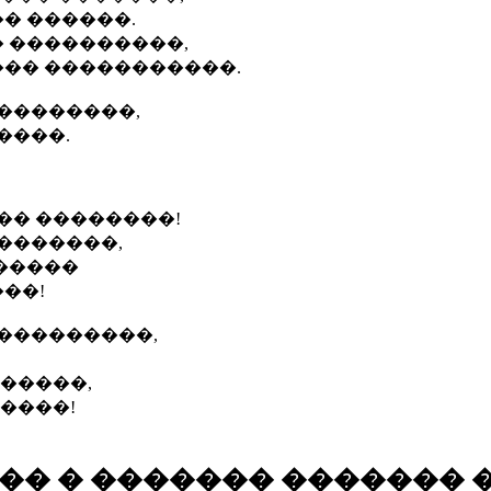
�� ������.
 ����������,
��� �����������.
���������,
����.
�� ��������!
�������,
�����
��!
����������,
������,
 ����!
�� � ������� ������� 