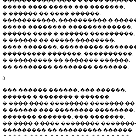
����������� ���� � ���� �������
����� ���� ����� ��� �������,
� ������ �� ���� ������.
�����������, ���������� � ����
����� �������� �������������,
������ ���� � ������ ���������,
� ������ �� ����� ��������.
���� �������, ��������� �������
��������� �������, ����������,
� ��������� �� ������� ������,
�� �������� �������� �������.
8
��� ������ ������, ��� ������,
������ � ������� � ������,
� ���� ���� �������� ������� ��
� ������ ��� �������� ��������.
������� �������, ��� �������,
�� ���� � ���� �������� �������
��������� �� ��������� ������,