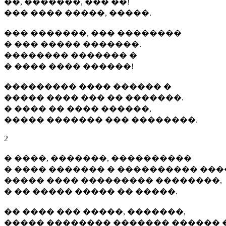
��, �������, ��� ��!
��� ���� �����, �����.
��� �������, ��� ��������
� ��� ����� �������.
�������� ������� �
� ���� ���� ������!
��������� ���� ������ �
����� ���� ��� �� �������.
� ���� �� ���� ������,
����� ������� ��� ��������.
2
� ����, �������, ����������
� ���� ������� � ���������� ���
����� ���� ��������� ��������,
� �� ����� ����� �� �����.
�� ���� ��� �����, �������,
����� �������� ������� ������ 