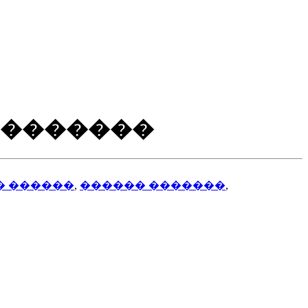
 �������
� ������
,
������ �������
,