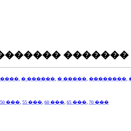
������� �������
����
,
� ������
,
� �����
,
��������
,
50 ���
,
55 ���
,
60 ���
,
65 ���
,
70 ���