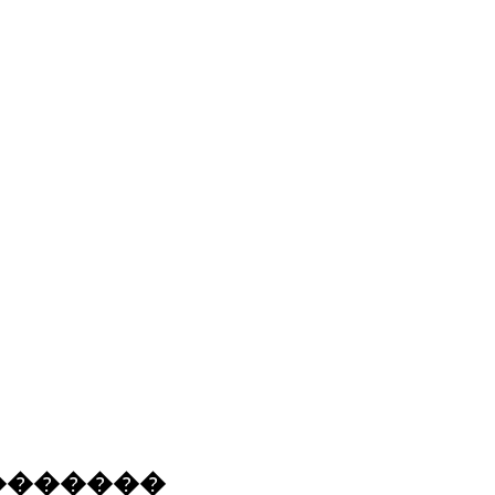
�������