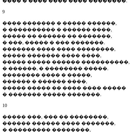
���� � ���� ���� ���� ��������.
9
���� ������� � ����� ������,
� ���������� � ������ ����,
����� �� ������ �� �������,
� ���, ����� � ��� �������.
������� ���� ���� ��������,
����� ������� ���� ����,
����� ����� ������ ����������,
� ������, � �������� �����.
�������� ���� � �����,
������ � ������ ����,
����� ����� �� ���� ���� �����
� ������� ����� �������.
10
����� ���, ��� �� ��������,
������ ������ ���� �������,
� ��������� ��������,