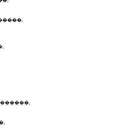
�,
�����,
,
 ������,
�,