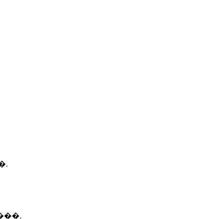
�.
���.