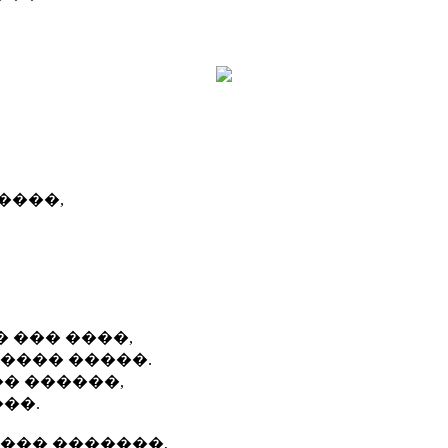
����,
 ��� ����,
����� �����.
�� ������,
��.
���� �������,