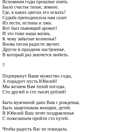
Вспомним годы прошлые опять.
Было счастье тихое, земное.
Где, в каких цветах его искать?
Судьба преподносила нам салат
Из лести, истины и лжи.
Вот был пьянящий аромат!
И это тоже наша жизнь.
К чему забытые волненья?
Вновь песня радости звучит.
Другое в праздник настроенье.
В который раз захочется любить.
7
Подчеркнут Ваше мужество годы,
А порадует пусть Юбилей!
Мы желаем Вам тихой погоды,
Сто друзей и сто тысяч рублей!
Быть мужчиной дано Вам с рожденья,
Быть защитником женщин, детей.
В Юбилей Ваш летят поздравленья
С пожеланьем пройти сто путей.
Чтобы радость Вас не покидала,