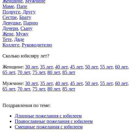
Женщине
,
Мужчине
Маме
,
Папе
Подруге
,
Другу
Сестре
,
Брату
Девушке
,
Парню
Дочери
,
Сыну
Жене
,
Мужу
Тете
,
Дяде
Коллеге
,
Руководителю
Сколько юбиляру лет?
Женщине:
30 лет
,
35 лет
,
40 лет
,
45 лет
,
50 лет
,
55 лет
,
60 лет
,
65 лет
,
70 лет
,
75 лет
,
80 лет
,
85 лет
Мужчине:
30 лет
,
35 лет
,
40 лет
,
45 лет
,
50 лет
,
55 лет
,
60 лет
,
65 лет
,
70 лет
,
75 лет
,
80 лет
,
85 лет
Поздравления по теме:
Длинные пожелания с юбилеем
Православные пожелания с юбилеем
Смешные пожелания с юбилеем