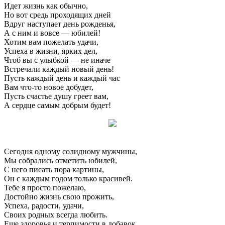
Идет жизнь как обычно,
Но вот средь проходящих дней
Вдруг наступает день рожденья,
А с ним и вовсе — юбилей!
Хотим вам пожелать удачи,
Успеха в жизни, ярких дел,
Чтоб вы с улыбкой — не иначе
Встречали каждый новый день!
Пусть каждый день и каждый час
Вам что-то новое добудет,
Пусть счастье душу греет вам,
А сердце самым добрым будет!
Сегодня одному солидному мужчины,
Мы собрались отметить юбилей,
С него писать пора картины,
Он с каждым годом только красивей.
Тебе я просто пожелаю,
Достойно жизнь свою прожить,
Успеха, радости, удачи,
Своих родных всегда любить.
Еще здоровья и терпимости в добавок,