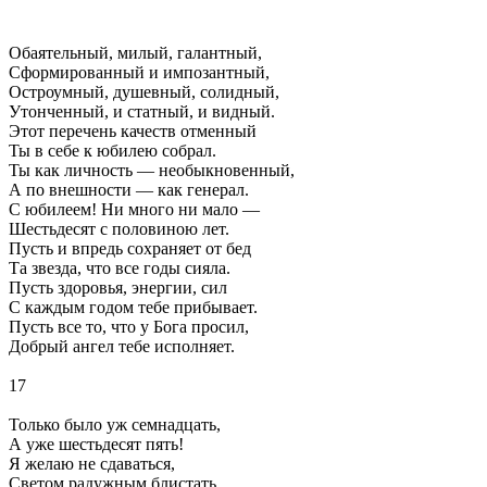
Обаятельный, милый, галантный,
Сформированный и импозантный,
Остроумный, душевный, солидный,
Утонченный, и статный, и видный.
Этот перечень качеств отменный
Ты в себе к юбилею собрал.
Ты как личность — необыкновенный,
А по внешности — как генерал.
С юбилеем! Ни много ни мало —
Шестьдесят с половиною лет.
Пусть и впредь сохраняет от бед
Та звезда, что все годы сияла.
Пусть здоровья, энергии, сил
С каждым годом тебе прибывает.
Пусть все то, что у Бога просил,
Добрый ангел тебе исполняет.
17
Только было уж семнадцать,
А уже шестьдесят пять!
Я желаю не сдаваться,
Светом радужным блистать,