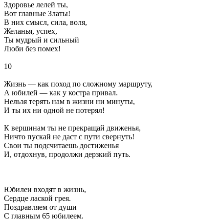
Здоровье лелей ты,
Вот главные Златы!
В них смысл, сила, воля,
Желанья, успех,
Ты мудрый и сильный
Люби без помех!
10
Жизнь — как поход по сложному маршруту,
А юбилей — как у костра привал.
Нельзя терять нам в жизни ни минуты,
И ты их ни одной не потерял!
К вершинам ты не прекращай движенья,
Ничто пускай не даст с пути свернуть!
Свои ты подсчитаешь достиженья
И, отдохнув, продолжи дерзкий путь.
Юбилеи входят в жизнь,
Сердце лаской грея.
Поздравляем от души
С главным 65 юбилеем.