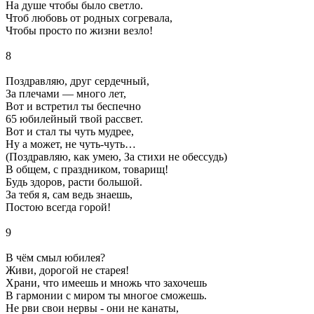
На душе чтобы было светло.
Чтоб любовь от родных согревала,
Чтобы просто по жизни везло!
8
Поздравляю, друг сердечный,
За плечами — много лет,
Вот и встретил ты беспечно
65 юбилейный твой рассвет.
Вот и стал ты чуть мудрее,
Ну а может, не чуть-чуть…
(Поздравляю, как умею, За стихи не обессудь)
В общем, с праздником, товарищ!
Будь здоров, расти большой.
За тебя я, сам ведь знаешь,
Постою всегда горой!
9
В чём смыл юбилея?
Живи, дорогой не старея!
Храни, что имеешь и множь что захочешь
В гармонии с миром ты многое сможешь.
Не рви свои нервы - они не канаты,