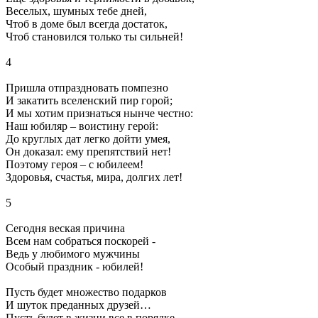
Веселых, шумных тебе дней,
Чтоб в доме был всегда достаток,
Чтоб становился только ты сильней!
4
Пришла отпраздновать помпезно
И закатить вселенский пир горой;
И мы хотим признаться нынче честно:
Наш юбиляр – воистину герой:
До круглых дат легко дойти умея,
Он доказал: ему препятствий нет!
Поэтому героя – с юбилеем!
Здоровья, счастья, мира, долгих лет!
5
Сегодня веская причина
Всем нам собраться поскорей -
Ведь у любимого мужчины
Особый праздник - юбилей!
Пусть будет множество подарков
И шуток преданных друзей…
Пусть будет в жизни все в порядке,