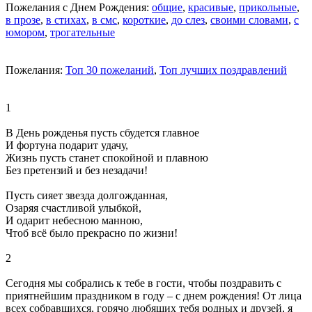
Пожелания с Днем Рождения:
общие
,
красивые
,
прикольные
,
в прозе
,
в стихах
,
в смс
,
короткие
,
до слез
,
своими словами
,
с
юмором
,
трогательные
Пожелания:
Топ 30 пожеланий
,
Топ лучших поздравлений
1
В День рожденья пусть сбудется главное
И фортуна подарит удачу,
Жизнь пусть станет спокойной и плавною
Без претензий и без незадачи!
Пусть сияет звезда долгожданная,
Озаряя счастливой улыбкой,
И одарит небесною манною,
Чтоб всё было прекрасно по жизни!
2
Сегодня мы собрались к тебе в гости, чтобы поздравить с
приятнейшим праздником в году – с днем рождения! От лица
всех собравшихся, горячо любящих тебя родных и друзей, я