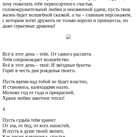
хочу пожелать тебе первосортного счастья,
головокружительной любви и неизменной удачи, пусть твоя
жизнь будет волшебной сказкой, а ты – главным персонажем,
с которым хотят дружить не только короли и принцессы, но
даже серьезные драконы!
Всё в этот день – тебе. От самого рассвета
Тебя сопровождает волшебство.
Всё в этот день – твоё. И звёздные букеты
Горят в честь дня рожденья твоего.
Пусть время над тобой не будет властно,
И становись, календарям назло,
Моложе год от года и прекрасней,
Храня любви заветное тепло!
4
Пусть судьба тебя хранит
От зла, от бед, от всех напастей,
И пусть в душе твоей звенит,
Как песня жаворонка, счастье.