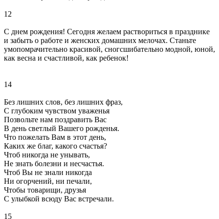
12
С днем рождения! Сегодня желаем раствориться в празднике
и забыть о работе и женских домашних мелочах. Станьте
умопомрачительно красивой, сногсшибательно модной, юной,
как весна и счастливой, как ребенок!
14
Без лишних слов, без лишних фраз,
С глубоким чувством уваженья
Позвольте нам поздравить Вас
В день светлый Вашего рожденья.
Что пожелать Вам в этот день,
Каких же благ, какого счастья?
Чтоб никогда не унывать,
Не знать болезни и несчастья.
Чтоб Вы не знали никогда
Ни огорчений, ни печали,
Чтобы товарищи, друзья
С улыбкой всюду Вас встречали.
15