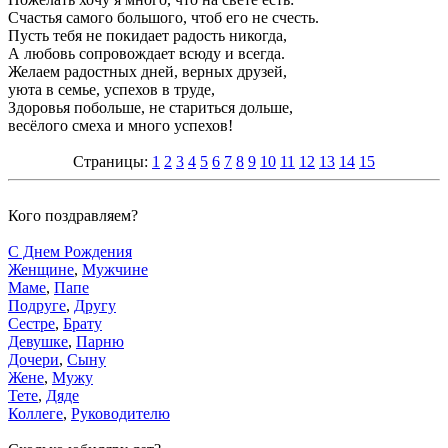
Счастья самого большого, чтоб его не счесть.
Пусть тебя не покидает радость никогда,
А любовь сопровождает всюду и всегда.
Желаем радостных дней, верных друзей,
уюта в семье, успехов в труде,
Здоровья побольше, не стариться дольше,
весёлого смеха и много успехов!
Страницы:
1
2
3
4
5
6
7
8
9
10
11
12
13
14
15
Кого поздравляем?
С Днем Рождения
Женщине
,
Мужчине
Маме
,
Папе
Подруге
,
Другу
Сестре
,
Брату
Девушке
,
Парню
Дочери
,
Сыну
Жене
,
Мужу
Тете
,
Дяде
Коллеге
,
Руководителю