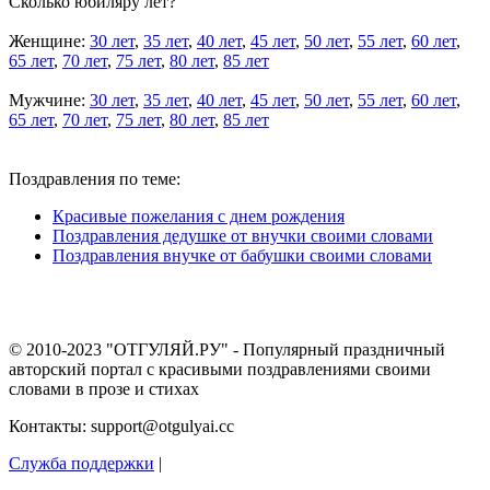
Сколько юбиляру лет?
Женщине:
30 лет
,
35 лет
,
40 лет
,
45 лет
,
50 лет
,
55 лет
,
60 лет
,
65 лет
,
70 лет
,
75 лет
,
80 лет
,
85 лет
Мужчине:
30 лет
,
35 лет
,
40 лет
,
45 лет
,
50 лет
,
55 лет
,
60 лет
,
65 лет
,
70 лет
,
75 лет
,
80 лет
,
85 лет
Поздравления по теме:
Красивые пожелания с днем рождения
Поздравления дедушке от внучки своими словами
Поздравления внучке от бабушки своими словами
© 2010-2023 "ОТГУЛЯЙ.РУ" - Популярный праздничный
авторский портал с красивыми поздравлениями своими
словами в прозе и стихах
Контакты: support@otgulyai.cc
Служба поддержки
|