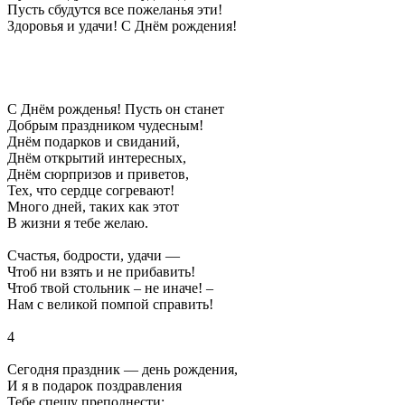
Пусть сбудутся все пожеланья эти!
Здоровья и удачи! С Днём рождения!
С Днём рожденья! Пусть он станет
Добрым праздником чудесным!
Днём подарков и свиданий,
Днём открытий интересных,
Днём сюрпризов и приветов,
Тех, что сердце согревают!
Много дней, таких как этот
В жизни я тебе желаю.
Счастья, бодрости, удачи —
Чтоб ни взять и не прибавить!
Чтоб твой стольник – не иначе! –
Нам с великой помпой справить!
4
Сегодня праздник — день рождения,
И я в подарок поздравления
Тебе спешу преподнести: