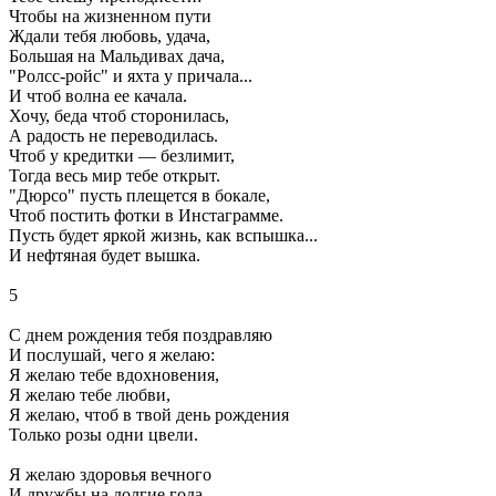
Чтобы на жизненном пути
Ждали тебя любовь, удача,
Большая на Мальдивах дача,
"Ролсс-ройс" и яхта у причала...
И чтоб волна ее качала.
Хочу, беда чтоб сторонилась,
А радость не переводилась.
Чтоб у кредитки — безлимит,
Тогда весь мир тебе открыт.
"Дюрсо" пусть плещется в бокале,
Чтоб постить фотки в Инстаграмме.
Пусть будет яркой жизнь, как вспышка...
И нефтяная будет вышка.
5
С днем рождения тебя поздравляю
И послушай, чего я желаю:
Я желаю тебе вдохновения,
Я желаю тебе любви,
Я желаю, чтоб в твой день рождения
Только розы одни цвели.
Я желаю здоровья вечного
И дружбы на долгие года.