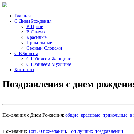
Главная
С Днем Рождения
В Прозе
В Стихах
Красивые
Прикольные
Своими Словами
С Юбилеем
С Юбилеем Женщине
С Юбилеем Мужчине
Контакты
Поздравления с днем рождени
Пожелания с Днем Рождения:
общие
,
красивые
,
прикольные
,
в
Пожелания:
Топ 30 пожеланий
,
Топ лучших поздравлений