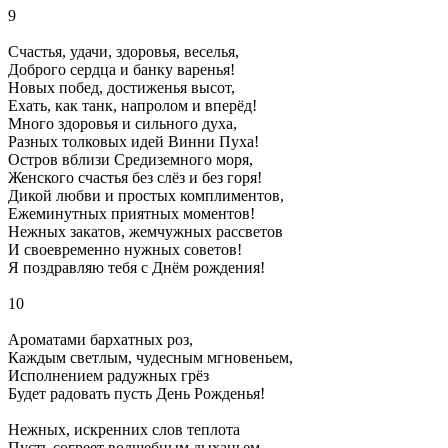
9
Счастья, удачи, здоровья, веселья,
Доброго сердца и банку варенья!
Новых побед, достиженья высот,
Ехать, как танк, напролом и вперёд!
Много здоровья и сильного духа,
Разных толковых идей Винни Пуха!
Остров вблизи Средиземного моря,
Женского счастья без слёз и без горя!
Дикой любви и простых комплиментов,
Ежеминутных приятных моментов!
Нежных закатов, жемчужных рассветов
И своевременно нужных советов!
Я поздравляю тебя с Днём рождения!
10
Ароматами бархатных роз,
Каждым светлым, чудесным мгновеньем,
Исполнением радужных грёз
Будет радовать пусть День Рожденья!
Нежных, искренних слов теплота
Пусть согреет волшебным дыханьем,