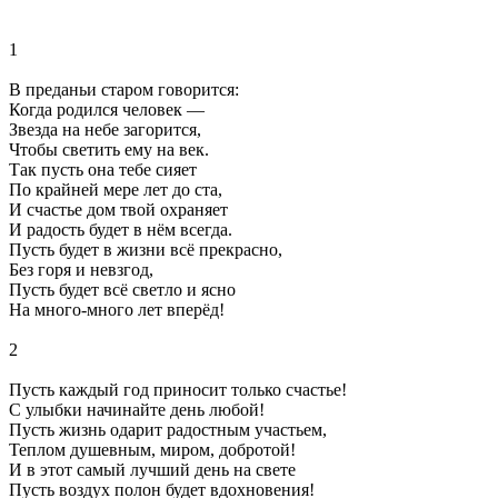
1
В преданьи старом говорится:
Когда родился человек —
Звезда на небе загорится,
Чтобы светить ему на век.
Так пусть она тебе сияет
По крайней мере лет до ста,
И счастье дом твой охраняет
И радость будет в нём всегда.
Пусть будет в жизни всё прекрасно,
Без горя и невзгод,
Пусть будет всё светло и ясно
На много-много лет вперёд!
2
Пусть каждый год приносит только счастье!
С улыбки начинайте день любой!
Пусть жизнь одарит радостным участьем,
Теплом душевным, миром, добротой!
И в этот самый лучший день на свете
Пусть воздух полон будет вдохновения!