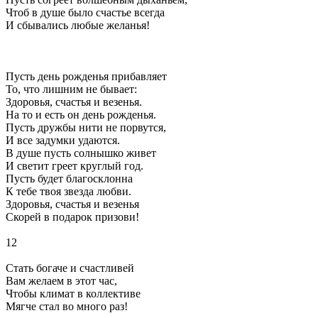
Чтоб в душе было счастье всегда
И сбывались любые желанья!
Пусть день рожденья прибавляет
То, что лишним не бывает:
Здоровья, счастья и везенья.
На то и есть он день рожденья.
Пусть дружбы нити не порвутся,
И все задумки удаются.
В душе пусть солнышко живет
И светит греет круглый год.
Пусть будет благосклонна
К тебе твоя звезда любви.
Здоровья, счастья и везенья
Скорей в подарок призови!
12
Стать богаче и счастливей
Вам желаем в этот час,
Чтобы климат в коллективе
Мягче стал во много раз!