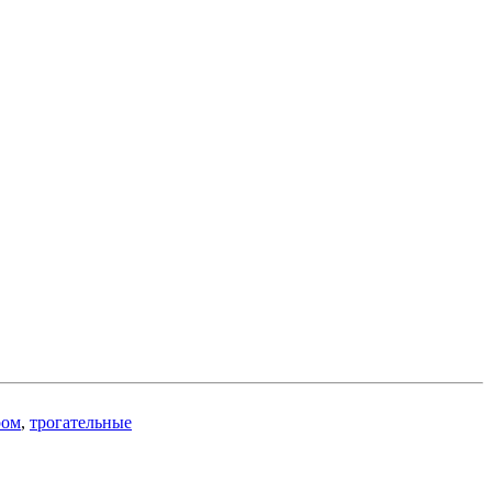
ром
,
трогательные