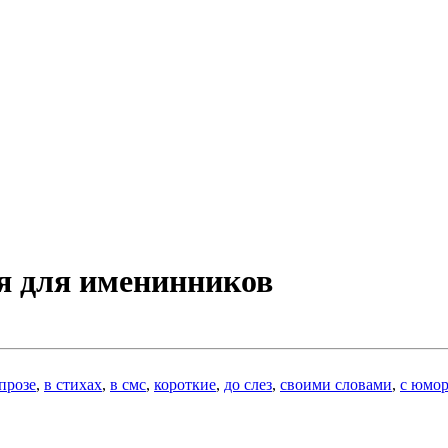
я для именинников
 прозе
,
в стихах
,
в смс
,
короткие
,
до слез
,
своими словами
,
с юмо