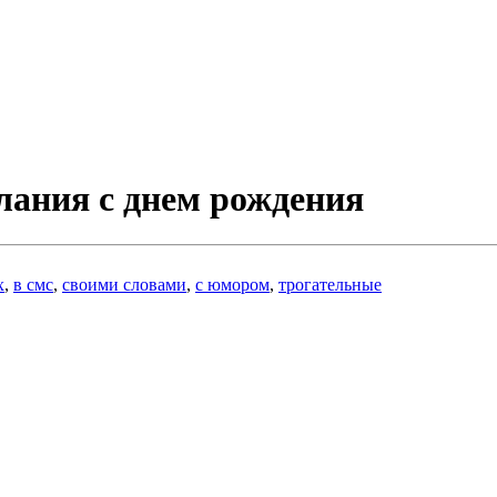
лания с днем рождения
х
,
в смс
,
своими словами
,
с юмором
,
трогательные