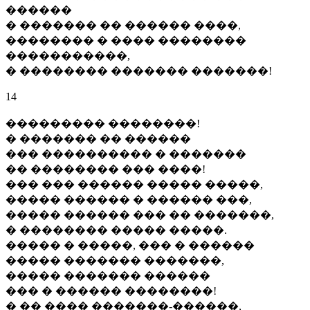
������
� ������� �� ������ ����,
�������� � ���� ��������
�����������,
� �������� ������� �������!
14
��������� ��������!
� ������� �� ������
��� ���������� � �������
�� �������� ��� ����!
��� ��� ������ ����� �����,
����� ������ � ������ ���,
����� ������ ��� �� �������,
� �������� ����� �����.
����� � �����, ��� � ������
����� ������� �������,
����� ������� ������
��� � ������ ��������!
� �� ���� �������-������,