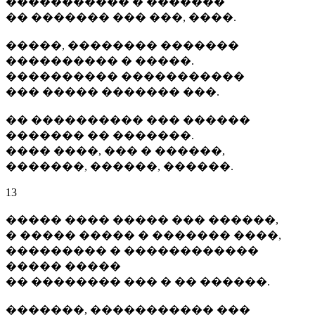
����������� � �������
�� ������� ��� ���, ����.
�����, �������� �������
���������� � �����.
���������� �����������
��� ����� ������� ���.
�� ���������� ��� ������
������� �� �������.
���� ����, ��� � ������,
�������, ������, ������.
13
����� ���� ����� ��� ������,
� ����� ����� � ������� ����,
��������� � ������������
����� �����
�� �������� ��� � �� ������.
�������, ����������� ���