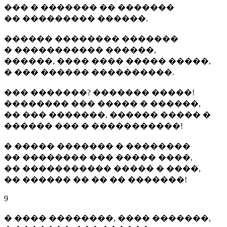
��� � ������� �� �������
�� ��������� ������.
������ �������� �������
� ����������� ������,
������, ���� ���� ����� �����,
� ��� ������ ����������.
��� �������? ������� �����!
�������� ��� ����� � ������,
�� ��� �������, ������ ����� �
������ ��� � �����������!
� ����� ������� � ��������
�� �������� ��� ����� ����,
�� ����������� ����� � ����,
�� ������ �� �� �� �������!
9
� ���� ��������, ���� �������,