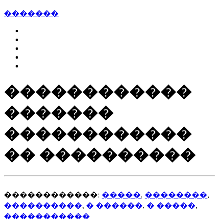
�������
������������
�������
������������
�� ����������
������������:
�����
,
��������
,
����������
,
� ������
,
� �����
,
�����������