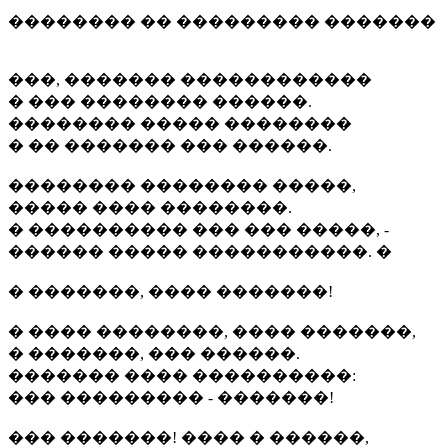
�������� �� ��������� �������
���, ������� ������������
� ��� �������� ������.
�������� ����� ��������
� �� ������� ��� ������.
�������� �������� �����,
����� ���� ��������.
� ���������� ��� ��� �����, -
������ ����� �����������. �
� �������, ���� �������!
� ���� ��������, ���� �������,
� �������, ��� ������.
������� ���� ����������:
��� ��������� - �������!
��� �������! ���� � ������,