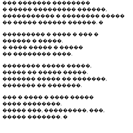
��� ������� ��������
� ����� ��������� ������,
����������� � �������� �����
�� ����� ������ ������. �
��������� � ���� � ��� �
������ � �����.
� ���� ����� � �����
�� �������� ����.
�������� ����� �����,
����� �� ����� �����.
������� ����� �� �������,
������� �� �������.
��� � ���� � ���� �����
���� ��������.
����� ���, ���������, ���,
����� �������. �