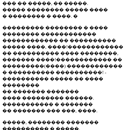
��� �� �����, �� �����.
����� �������� ����� ����
� �������� � ����. �
��������� �������� � ����
�������� ������������
������������ �� ����������
����� ����, ����!������������
�� ���������� ���� ��������,
������� ����!������������ ��
���������(����) ������������
� ���������� ����������! -
���������� ����� �� ����
��������
�� ������� �������
���� ��������� ������.
����������� � �������
�� ������� ��� ���, ����.
�����, �������� �������
���������� � �����.