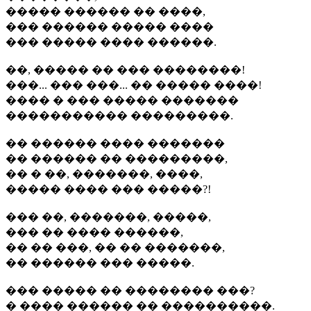
����� ������ �� ����,
��� ������ ����� ����
��� ����� ���� ������.
��, ����� �� ��� ��������!
���... ��� ���... �� ����� ����!
���� � ��� ����� �������
����������� ���������.
�� ������ ���� �������
�� ������ �� ���������,
�� � ��, �������, ����,
����� ���� ��� �����?!
��� ��, �������, �����,
��� �� ���� ������,
�� �� ���, �� �� �������,
�� ������ ��� �����.
��� ����� �� �������� ���?
� ���� ������ �� ����������.