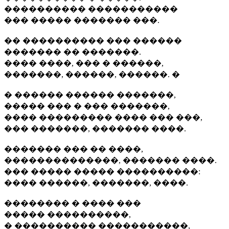
���������� �����������
��� ����� ������� ���.
�� ���������� ��� ������
������� �� �������.
���� ����, ��� � ������,
�������, ������, ������. �
� ������ ������ �������,
����� ��� � ��� �������,
���� ��������� ���� ��� ���,
��� �������, ������� ����.
������� ��� �� ����,
��������������, ������� ����.
��� ����� ����� ����������:
���� ������, �������, ����.
�������� � ���� ���
����� ����������,
� ���������� �����������,