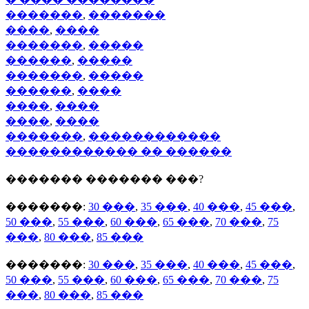
�������
,
�������
����
,
����
�������
,
�����
������
,
�����
�������
,
�����
������
,
����
����
,
����
����
,
����
�������
,
������������
������������ �� ������
������� ������� ���?
�������:
30 ���
,
35 ���
,
40 ���
,
45 ���
,
50 ���
,
55 ���
,
60 ���
,
65 ���
,
70 ���
,
75
���
,
80 ���
,
85 ���
�������:
30 ���
,
35 ���
,
40 ���
,
45 ���
,
50 ���
,
55 ���
,
60 ���
,
65 ���
,
70 ���
,
75
���
,
80 ���
,
85 ���