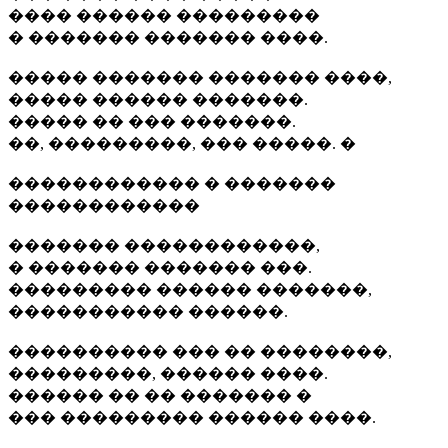
���� ������ ���������
� ������� ������� ����.
����� ������� ������� ����,
����� ������ �������.
����� �� ��� �������.
��, ���������, ��� �����. �
������������ � �������
������������
������� ������������,
� ������� ������� ���.
��������� ������ �������,
����������� ������.
���������� ��� �� ��������,
���������, ������ ����.
������ �� �� ������� �
��� ��������� ������ ����.