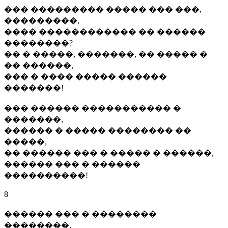
��� ��������� ����� ��� ���,
���������,
���� ������������ �� ������
��������?
�� � �����, �������, �� ����� �
�� ������,
��� � ���� ����� ������
�������!
��� ������ ����������� �
�������,
������ � ����� �������� ��
�����,
�� ������ ��� � ����� � ������,
������ ��� � ������
����������!
8
������ ��� � ��������
��������,