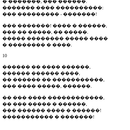
� �������, ��� ������.
������� ���� ����������:
��� ��������� - �������!
��� �������! ���� � ������,
��� �� �����, �� �����.
����� �������� ����� ����
� �������� � ����.
10
������ �� ���� ������,
������ ������ ����,
�� ������ �� �����������,
��� ���� �����, ������.
�� ��� ���� ������������,
�� ��� ����� � ������,
��� ������ ���� � ������!
����������� � �������!