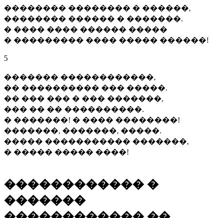
�������� �������� � ������,
�������� ������ � �������.
� ���� ���� ������ �����
� ��������� ���� ����� ������!
5
������� ������������,
�� ���������� ��� �����.
�� ��� ��� � ��� �������,
��� �� �� ����������.
� �������! � ���� ��������!
�������, �������, �����.
����� ����������� �������,
� ����� ����� ����!
������������ �
�������
������������ ��