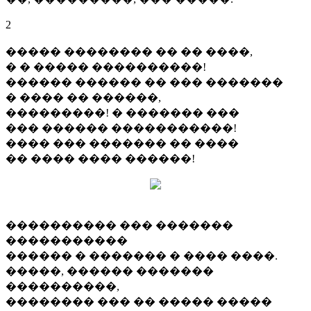
2
����� �������� �� �� ����,
� � ����� ����������!
������ ������ �� ��� �������
� ���� �� ������,
���������! � ������� ���
��� ������ �����������!
���� ��� ������� �� ����
�� ���� ���� ������!
���������� ��� �������
�����������
������ � ������� � ���� ����.
�����, ������ �������
����������,
�������� ��� �� ����� �����