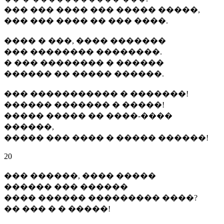
��� ��� ���� ��� ����� �����,
��� ��� ���� �� ��� ����.
���� � ���, ���� �������
��� �������� ��������.
� ��� �������� � ������
������ �� ����� ������.
��� ����������� � �������!
������ ������� � �����!
����� ����� �� ����-����
������,
����� ��� ���� � ����� ������!
20
��� ������, ���� �����
������ ��� ������
���� ������ ��������� ����?
�� ��� � � �����!