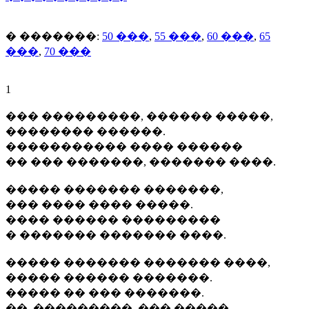
� �������:
50 ���
,
55 ���
,
60 ���
,
65
���
,
70 ���
1
��� ���������, ������ �����,
�������� ������.
����������� ���� ������
�� ��� �������, ������� ����.
����� ������� �������,
��� ���� ���� �����.
���� ������ ���������
� ������� ������� ����.
����� ������� ������� ����,
����� ������ �������.
����� �� ��� �������.
��, ���������, ��� �����.