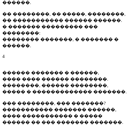
������.
�� ��������, �� �����, ��������,
�� ����������� ������ ������.
� ������� ��������� ���
��������:
�������� �������, � ������� �
������.
4
������ ������� � ������,
���� ���� ������ ��������.
��������, ������ ��������,
����� � ������������� �������.
��� ��������, ��� �������?
����������� ������� ������,
���� ����������� � �����
������ �� ��� ������� �������.