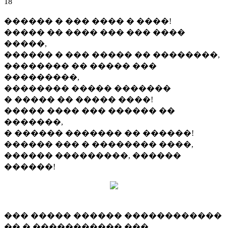
18
������ � ��� ���� � ����!
����� �� ���� ��� ��� ����
�����,
������ � ��� ����� �� ��������,
�������� �� ����� ���
���������,
�������� ����� �������
� ����� �� ����� ����!
����� ���� ��� ������ ��
�������,
� ������ ������� �� ������!
������ ��� � �������� ����,
������ ���������, ������
������!
��� ����� ������ ������������
�� � ����������� ���.