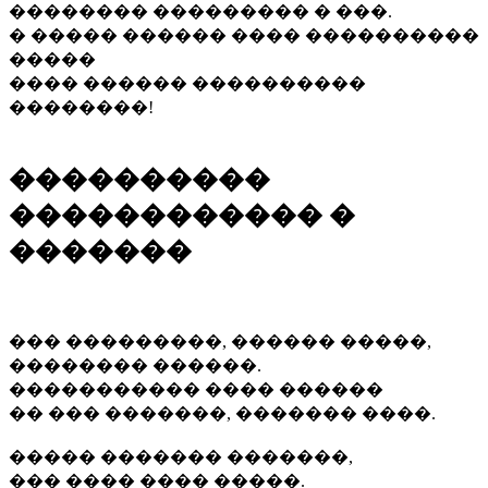
�������� ��������� � ���.
� ����� ������ ���� ����������
�����
���� ������ ����������
��������!
����������
������������ �
�������
��� ���������, ������ �����,
�������� ������.
����������� ���� ������
�� ��� �������, ������� ����.
����� ������� �������,
��� ���� ���� �����.