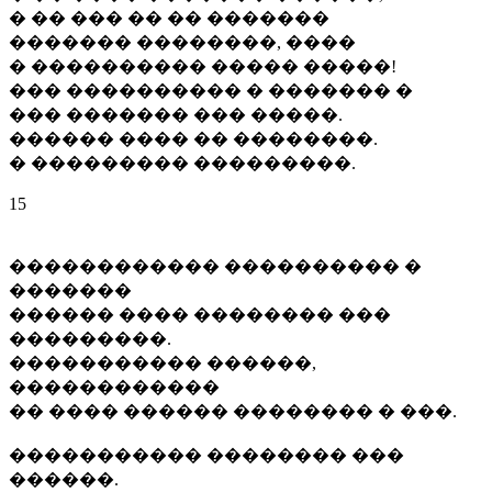
� �� ��� �� �� �������
������� ��������, ����
� ���������� ����� �����!
��� ���������� � ������� �
��� ������� ��� �����.
������ ���� �� ��������.
� ��������� ���������.
15
������������ ���������� �
�������
������ ���� �������� ���
���������.
����������� ������,
������������
�� ���� ������ �������� � ���.
����������� �������� ���
������.