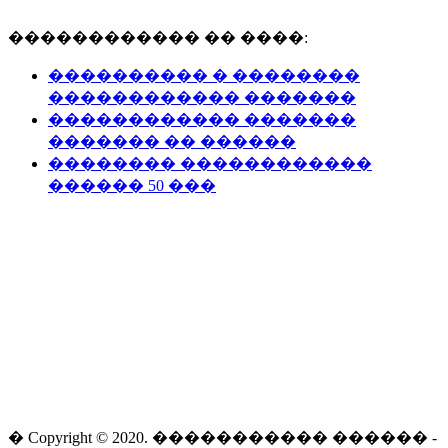
������������ �� ����:
���������� � ��������
������������ �������
������������ �������
������� �� ������
�������� ������������
������ 50 ���
� Copyright © 2020. ����������� ������ -