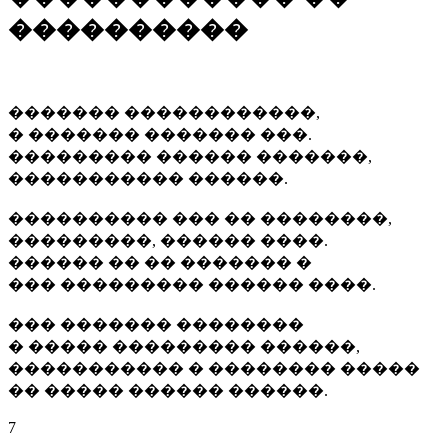
����������
������� ������������,
� ������� ������� ���.
��������� ������ �������,
����������� ������.
���������� ��� �� ��������,
���������, ������ ����.
������ �� �� ������� �
��� ��������� ������ ����.
��� ������� ��������
� ����� ��������� ������,
����������� � �������� �����
�� ����� ������ ������.
7