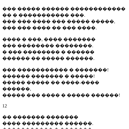
��� ����� ������ ������������
�� � ����������� ���.
��� ��� ���� ��� ����� �����,
��� ��� ���� �� ��� ����.
���� � ���, ���� �������
��� �������� ��������.
� ��� �������� � ������
������ �� ����� ������.
��� ����������� � �������!
������ ������� � �����!
����� ����� �� ����-����
������,
����� ��� ���� � ����� ������!
12
�� ������� �������
���� ��������� ������.