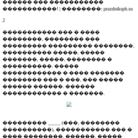
������ ��� �����������
�����������! | ��������: prazdnikspb.su
2
����������� ��� � ����
��������, �������� ���
��������� ��������� ��������,
���������� �����, �����
�������, �����, �������� �
����������. �����
������������ � ���� �������
�������� ��� � ���, ��� �����
������ ������. ������
������������ � �������.
��������� _____ (���, ��������
����������), ����������� ��� �
���� ��������. ������, �����