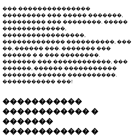
��� ���������������
��������� ��� ����� �������,
��������� ��� ��������. �����
�������������,
�����������������,
������������� ����������, ���
��, ������ ���. ������� ���
������ � � ��� ��������.
������� ��� ������������, ���
������, ������ �����������
������� ������ ����������.
����������� ���!
�����������
������������ �
�������
������������ �