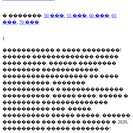
� �������:
50 ���
,
55 ���
,
60 ���
,
65
���
,
70 ���
1
����������� � ���� ��������!
������ ������������� �����
���� �����. ������ ��������
�������� ������������,
������������������ �� ����
����������. �������
����������� � �������������
����������. ����� ����, ����� �
�������� ��������������
���������� ���. �����
���������� ����� �����, ������
�������� ��� ����� ������ � 2020,
��������� ����� ��������!