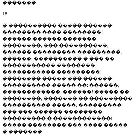
�������.
18
� ���������� ����� ������
�������� ���� ��������!
������ ������ �������
��������, ��� ����������,
������ ��������� ���������,
������, ���������� � ��� ��
����������� ��������
����������� ���������!
�������� ����� ��� ������
���������� ����� ��: ������,
������������, ������! ����� ��
��������, ������� �� ���������
���������� �����, ���������
��� ��� ������ ��������,
��������� � ������������!
����� �������� ��� ���� �����
� �������!