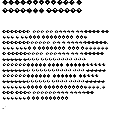
������������ �
������� ������
�������, ��� �� ����� ������ ��
��� � ����� ��������. ���
������������, �� � ����������,
��� ���� � �������, ��� �������
� ���������. ������ �� ������
����� ���� �������� ���
����������� ����, ����������
������� ���������� ��� �����
������������. ������, �����
������������ ���� ���������
���������� ��������������, �
��� ���� ��������� ������
������� �� �������.
17