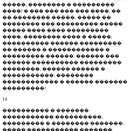
�����, �������� � ���������
����! � ��� ��� ��� ��� ����, ��
�� �������� �����, ����� ��
�������� ��� ��������� �����
����� ���� ���� ���������
����, �������� ���� � �����,
���������� ������ ���������
�� ������ � ������������ �
��������� ������. ������ ���
������ ���������� ���������
��������, ������ ������ �
�����������, ��������
������������ � ������ �������
���������!
14
���������� � �������
����������� ����������,
��������� � �������� �������.
����� ����������� �������,