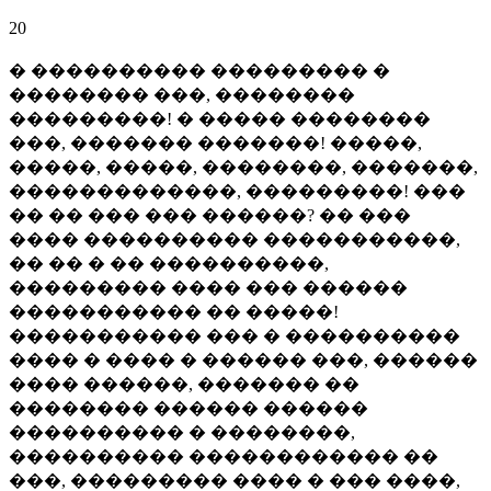
20
� ���������� ��������� �
�������� ���, ��������
���������! � ����� ��������
���, ������� �������! �����,
�����, �����, ��������, �������,
�������������, ���������! ���
�� �� ��� ��� ������? �� ���
���� ���������� �����������,
�� �� � �� ����������,
��������� ���� ��� ������
����������� �� �����!
����������� ��� � ����������
���� � ���� � ������ ���, ������
���� ������, ������� ��
�������� ������ ������
���������� � ��������,
���������� ������������ ��
���, ��������� ���� � ��� ����,