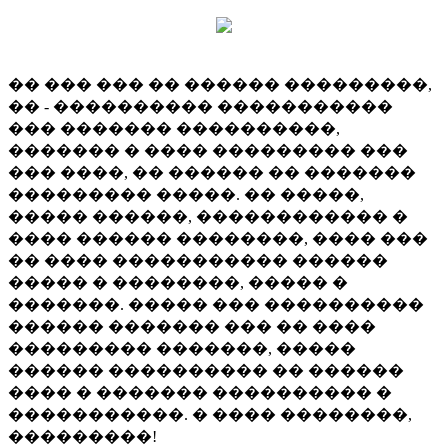
�� ��� ��� �� ������ ���������,
�� - ���������� �����������
��� ������� ����������,
������� � ���� ��������� ���
��� ����, �� ������ �� �������
��������� �����. �� �����,
����� ������, ������������ �
���� ������ ��������, ���� ���
�� ���� ����������� ������
����� � ��������, ����� �
�������. ����� ��� ����������
������ ������� ��� �� ����
��������� �������, �����
������ ���������� �� ������
���� � ������� ���������� �
�����������. � ���� ��������,
���������!