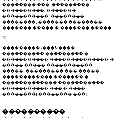
�������� ���, ���������
����������, �������
�����������, ��������
��������, ������� ��������,
������� ����� � ������� �����.
15
��������� /���!/ ����
���������� ��������� �
����������� �������������� �
����� ����� �����������
�����! ��������� ��� �����
������������ ������� �
������������� �����������!
����������� ��� � ����
��������! �������� ���!
����������