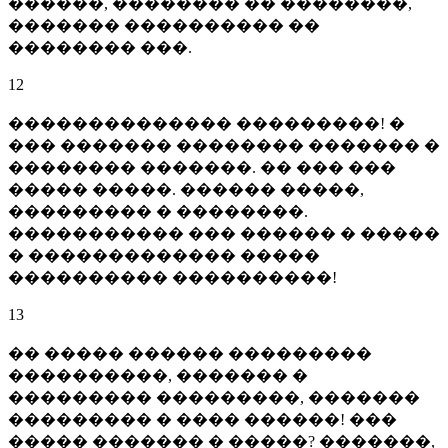
������, �������� �� ��������,
������� ���������� ��
�������� ���.
12
�������������� ���������! �
��� ������� �������� ������� �
�������� �������. �� ��� ���
����� �����. ������ �����,
��������� � ��������.
����������� ��� ������ � �����
� ������������� �����
���������� ����������!
13
�� ����� ������ ���������
����������, ������� �
��������� ���������, �������
��������� � ���� ������! ���
����� ������� � �����? �������,