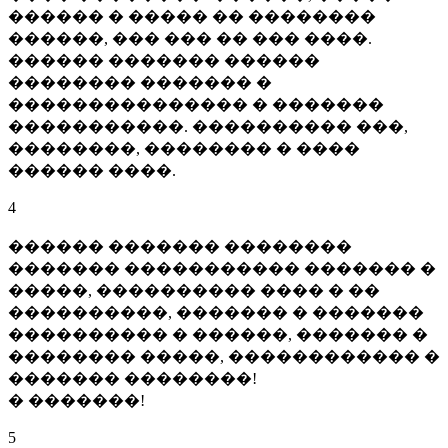
������ � ����� �� ��������
������, ��� ��� �� ��� ����.
������ ������� ������
�������� ������� �
��������������� � �������
�����������. ���������� ���,
��������, �������� � ����
������ ����.
4
������ ������� ��������
������� ����������� ������� �
�����, ���������� ���� � ��
����������, ������� � �������
���������� � ������, ������� �
�������� �����, ������������ �
������� ��������!
� �������!
5