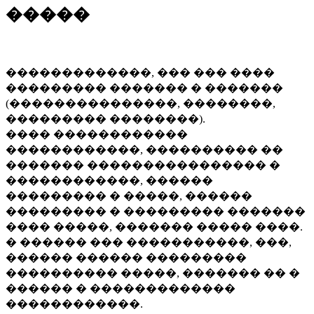
�����
�������������, ��� ��� ����
��������� ������� � �������
(���������������, ��������,
��������� ��������).
���� ������������
������������, ���������� ��
������� ���������������� �
������������, ������
��������� � �����, ������
��������� � ��������� �������
���� �����, ������� ����� ����.
� ������ ��� �����������, ���,
������ ������ ���������
���������� �����, ������� �� �
������ � �������������
������������.