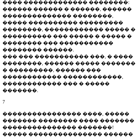
���� ������������� ��������:
������ ������ � ������, ������
�������������� ��������,
����� ���������� ���������
��������, ������������ ����� �
���������� ��� ����� � ����� �
�������� ��� �����������
�������� ������.
��� ��� ����������� ���, � ����
��������, ������ ����� �������
� ���������, ������ ���
������������ ������������,
������������ ��� � �����
�������.
7
���������������� ����, �����
������� �������� ���� �������
��������������� �������!
����� ��������������� ������