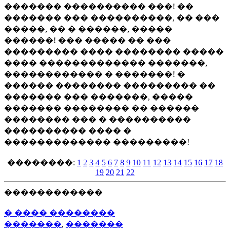
������� ���������� ���! ��
������� ��� ����������, �� ���
�����, �� � ������, �����
������! ��� ����� �� ���
��������� ���� �������� �����
���� ������������� �������,
������������ � �������! �
������ �������� ��������� ��
������� ��� �������, �����
������� �������� �� ������
�������� ��� � ����������
���������� ���� �
������������� ���������!
��������:
1
2
3
4
5
6
7
8
9
10
11
12
13
14
15
16
17
18
19
20
21
22
������������
� ���� ��������
�������
,
�������