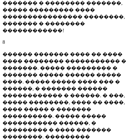
������� � �������� �������,
����� ��������� ����
���������������� ��������,
������� � ��������
������������!
8
������ ������� ���� �� ����
���� �������� ����������� �
�������. ����� ��������� �
������� ����� ������ �����
����. ����� ����� ���� ��� �
������, � ������� ������
������������ � ������. � ���,
����� ��������, ���� �� ����,
���� ����� � �������
����������. ����� �����
����������� ������, �
��������� � ���� �������
��������. ���������