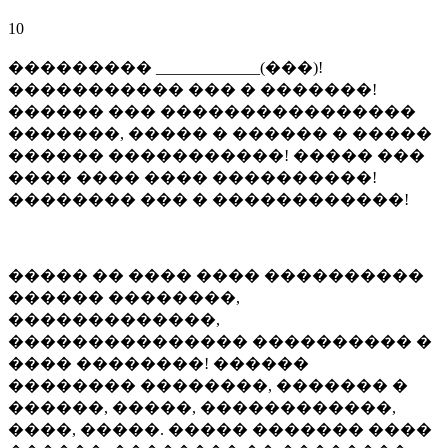
10
��������� _____________(���)!
����������� ��� � �������!
������ ��� ����������������
�������, ����� � ������ � �����
������ �����������! ����� ���
���� ���� ���� ����������!
�������� ��� � ������������!
����� �� ���� ���� ����������
������ ��������,
�������������,
��������������� ���������� �
���� ��������! ������
�������� ��������, ������� �
������, �����, ������������,
����, �����. ����� ������� ����