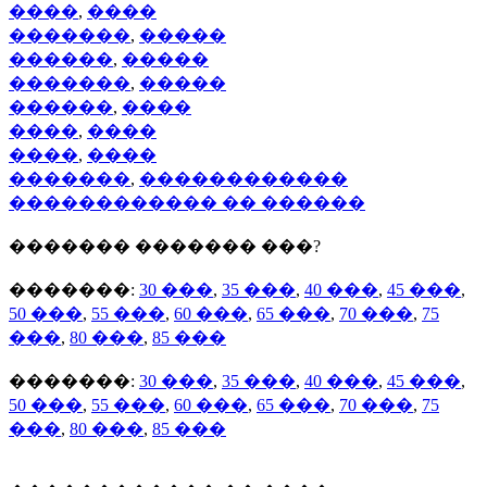
����
,
����
�������
,
�����
������
,
�����
�������
,
�����
������
,
����
����
,
����
����
,
����
�������
,
������������
������������ �� ������
������� ������� ���?
�������:
30 ���
,
35 ���
,
40 ���
,
45 ���
,
50 ���
,
55 ���
,
60 ���
,
65 ���
,
70 ���
,
75
���
,
80 ���
,
85 ���
�������:
30 ���
,
35 ���
,
40 ���
,
45 ���
,
50 ���
,
55 ���
,
60 ���
,
65 ���
,
70 ���
,
75
���
,
80 ���
,
85 ���