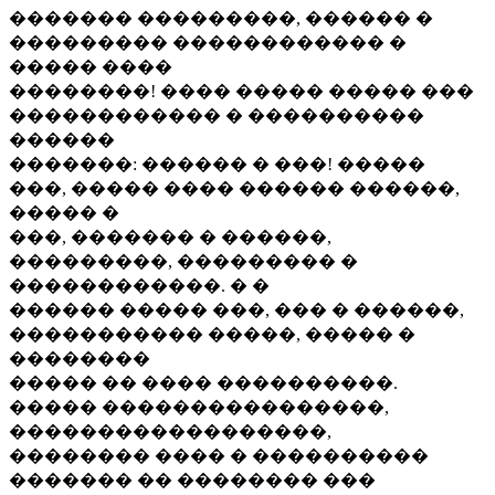
������� ���������, ������ �
��������� ������������ �
����� ����
��������! ���� ����� ����� ���
������������ � ����������
������
�������: ������ � ���! �����
���, ����� ���� ������ ������,
����� �
���, ������� � ������,
���������, ��������� �
������������. � �
������ ����� ���, ��� � ������,
����������� �����, ����� �
��������
����� �� ���� ����������.
����� ����������������,
������������������,
�������� ���� � ����������
������� �� �������� ���