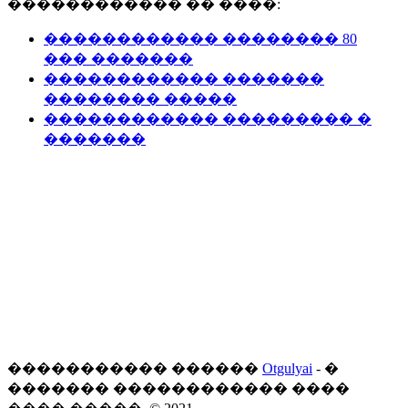
������������ �� ����:
������������ �������� 80
��� �������
������������ �������
�������� �����
������������ ��������� �
�������
����������� ������
Otgulyai
- �
������� ������������ ����