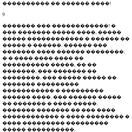
���������� �� ������ ����!
9
������� ��� ������������! �
��� ������� ����� ����, �����
����� ������������ � ������ ��
����� � ������. ������ ���
������� ���� ������ ��������.
� � ���� ���� ���� ��
���������� �����, �� ��
�������, ��� ������� ��
��������. ��� ����� ����� ��
������� ���������
����������� � ���������
������ ����. ��� ������ �����
�� ������� � ���� �����.
������� ������� �� ��� ����
������������ � ���� �������� �
���� ��������� ���������
����� ����������.