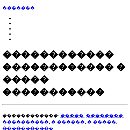
�������
������������
������������ �
�����
�����������
������������:
�����
,
��������
,
����������
,
� ������
,
� �����
,
�����������