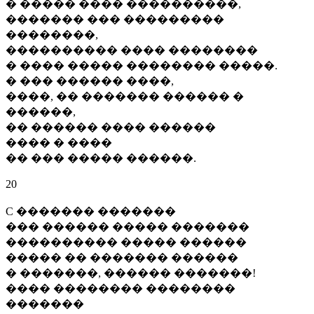
� ����� ���� ����������,
������� ��� ���������
��������,
���������� ���� ��������
� ���� ����� �������� �����.
� ��� ������ ����,
����, �� ������� ������ �
������,
�� ������ ���� ������
���� � ����
�� ��� ����� ������.
20
C ������� �������
��� ������ ����� �������
���������� ����� ������
����� �� ������� ������
� �������, ������ �������!
���� �������� ��������
�������