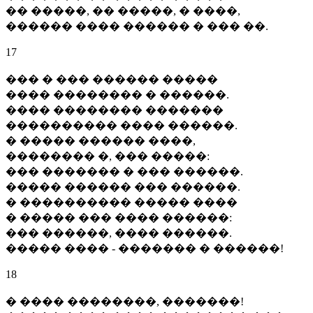
�� �����, �� �����, � ����,
������ ���� ������ � ��� ��.
17
��� � ��� ������ �����
���� �������� � ������.
���� �������� �������
���������� ���� ������.
� ����� ������ ����,
�������� �, ��� �����:
��� ������� � ��� ������.
����� ������ ��� ������.
� ���������� ����� ����
� ����� ��� ���� ������:
��� ������, ���� ������.
����� ���� - ������� � ������!
18
� ���� ��������, �������!