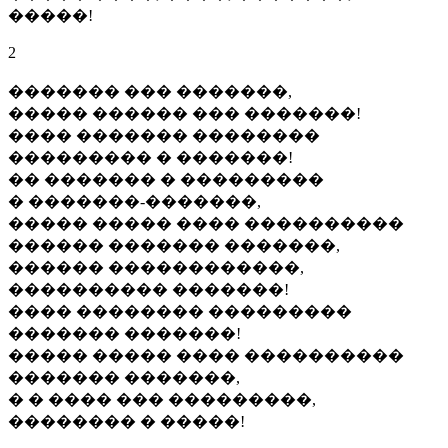
�����!
2
������� ��� �������,
����� ������ ��� �������!
���� ������� ��������
��������� � �������!
�� ������� � ���������
� �������-�������,
����� ����� ���� ����������
������ ������� �������,
������ ������������,
���������� �������!
���� �������� ���������
������� �������!
����� ����� ���� ����������
������� �������,
� � ���� ��� ���������,
�������� � �����!