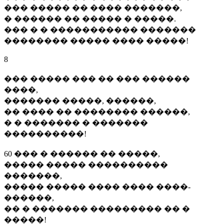
��� ����� �� ���� �������,
� ������ �� ����� � �����.
��� � � ����������� �������
�������� ����� ���� �����!
8
��� ����� ��� �� ��� ������
����,
������� �����, ������,
�� ���� �� �������� ������,
� � ������� � �������
����������!
60 ��� � ������ �� �����,
����� ����� ����������
�������,
����� ����� ���� ���� ����-
������,
�� � ������� ��������� �� �
�����!