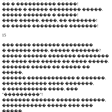
�� � ���������� �����!
����� � ����� �������� �����.
����� ������� � �����!
���� �����, ����, �� �������!
�� ����� ��������� �������!
15
��� ���� ������� ��������
� ������ ����, ����� �������?
����� ������ ������� ��������
�� ���� ��� ����� �� ���� �����.
������� ����� �� ����� ��
�����,
������ ������������ � ������.
����� ������ ���� �������,
� ���������� ����, ���
"���������"!
������� ������ ������ ������,
����������� ����� ��� ���
�����.