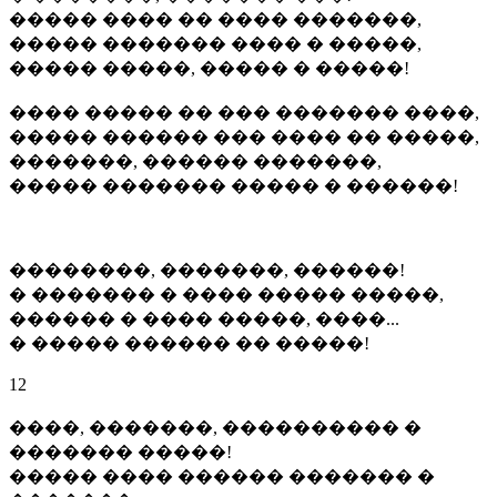
����� ���� �� ���� �������,
����� ������� ���� � �����,
����� �����, ����� � �����!
���� ����� �� ��� ������� ����,
����� ������ ��� ���� �� �����,
�������, ������ �������,
����� ������� ����� � ������!
��������, �������, ������!
� ������� � ���� ����� �����,
������ � ���� �����, ����...
� ����� ������ �� �����!
12
����, �������, ���������� �
������� �����!
����� ���� ������ ������� �