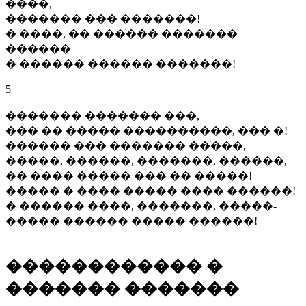
����,
������� ��� �������!
� ����, �� ������ �������
������
� ������ ������ �������!
5
������� ������� ���,
��� �� ����� ����������, ��� �!
������ ��� ������� �����,
�����, ������, �������, ������,
�� ���� ����� ��� �� �����!
����� � ���� ����� ���� ������!
� ������ ����, �������, �����-
����� ������ ����� ������!
������������ �
������� �������