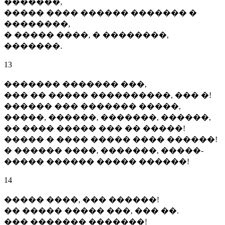
�������,
����� ���� ������ ������� �
��������,
� ����� ����, � ��������,
�������.
13
������� ������� ���,
��� �� ����� ����������, ��� �!
������ ��� ������� �����,
�����, ������, �������, ������,
�� ���� ����� ��� �� �����!
����� � ���� ����� ���� ������!
� ������ ����, �������, �����-
����� ������ ����� ������!
14
����� ����, ��� ������!
�� ����� ����� ���, ��� ��.
��� ������� �������!