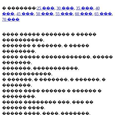
� �������:
25 ���
,
30 ���
,
35 ���
,
40
���
,
45 ���
,
50 ���
,
55 ���
,
60 ���
,
65 ���
,
70 ���
���� ����� ������� � �����
����������,
������� � ������, � �����
��������,
���� ����� ������������, �����
�������,
�������, �����������,
������������,
� ������, � �������, � ������, �
�������,
����� ���� ������ � ������ �
��������.
����� �������� ���, ��� ��
������ ����.
����� ����, ����, �������,