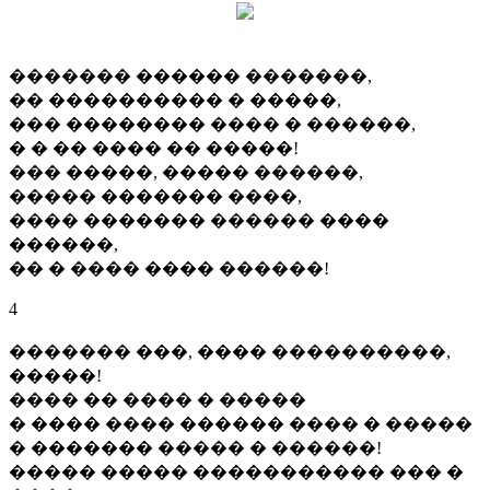
������� ������ �������,
�� ���������� � �����,
��� �������� ���� � ������,
� � �� ���� �� �����!
��� �����, ����� ������,
����� ������� ����,
���� ������� ������ ����
������,
�� � ���� ���� ������!
4
������� ���, ���� ����������,
�����!
���� �� ���� � �����
� ���� ���� ������ ���� � �����
� ������� ����� � ������!
����� ����� ����������� ��� �