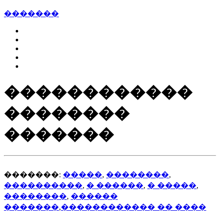
�������
������������
��������
�������
�������:
�����
,
��������
,
����������
,
� ������
,
� �����
,
��������
,
������
�������
,
������������ �� ����