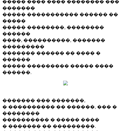
����� ���� ���� �������� ���
�������
����� ����������� ������ ��
�����
����� ��������, ��������
������
����, ����������, �������
���������
������� ������ �� ���� �
������
����� ��������� ����� ����
������.
������� ��� �������,
� ���������� �� ������, ��� �
��������
���������� � ����� ����
� ������� �� ���������.