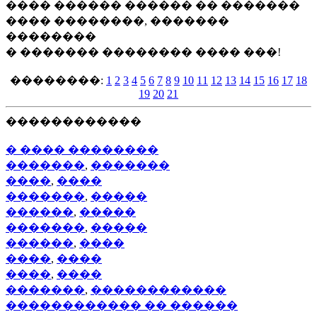
���� ������ ������ �� �������
���� ��������, �������
��������
� ������� �������� ���� ���!
��������:
1
2
3
4
5
6
7
8
9
10
11
12
13
14
15
16
17
18
19
20
21
������������
� ���� ��������
�������
,
�������
����
,
����
�������
,
�����
������
,
�����
�������
,
�����
������
,
����
����
,
����
����
,
����
�������
,
������������
������������ �� ������