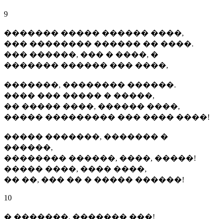
9
������� ����� ������ ����,
��� �������� ������ �� ����.
��� ������, ��� � ����, �
������� ������ ��� ����,
�������, �������� ������.
���� ��� ����� � �����,
�� ����� ����, ������ ����,
����� ��������� ��� ���� ����!
����� �������, ������� �
������,
�������� ������, ����, �����!
����� ����, ���� ����,
�� ��, ��� �� � ����� ������!
10
� �������, ������� ���!