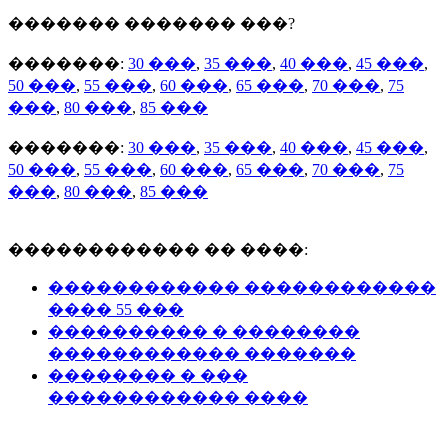
������� ������� ���?
�������:
30 ���
,
35 ���
,
40 ���
,
45 ���
,
50 ���
,
55 ���
,
60 ���
,
65 ���
,
70 ���
,
75
���
,
80 ���
,
85 ���
�������:
30 ���
,
35 ���
,
40 ���
,
45 ���
,
50 ���
,
55 ���
,
60 ���
,
65 ���
,
70 ���
,
75
���
,
80 ���
,
85 ���
������������ �� ����:
������������ ������������
���� 55 ���
���������� � ��������
������������ �������
�������� � ���
������������ ����