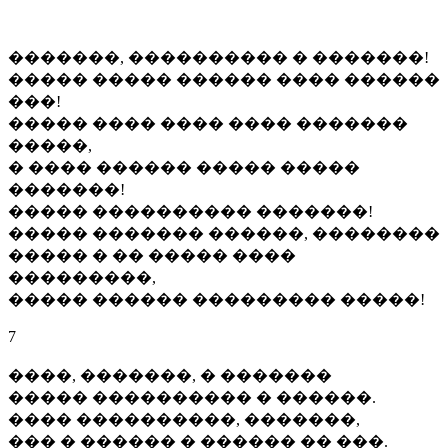
�������, ���������� � �������!
����� ����� ������ ���� ������
���!
����� ���� ���� ���� �������
�����,
� ���� ������ ����� �����
�������!
����� ���������� �������!
����� ������� ������, ��������
����� � �� ����� ����
���������,
����� ������ ��������� �����!
7
����, �������, � �������
����� ���������� � ������.
���� ����������, �������,
��� � ������ � ������ �� ���.