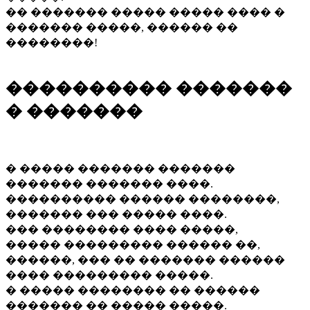
�� ������� ����� ����� ���� �
������� �����, ������ ��
��������!
���������� �������
� �������
� ����� ������� �������
������� ������� ����.
���������� ������ ��������,
������� ��� ����� ����.
��� �������� ���� �����,
����� ��������� ������ ��,
������, ��� �� ������� ������
���� ��������� �����.
� ����� �������� �� ������
������� �� ����� �����.