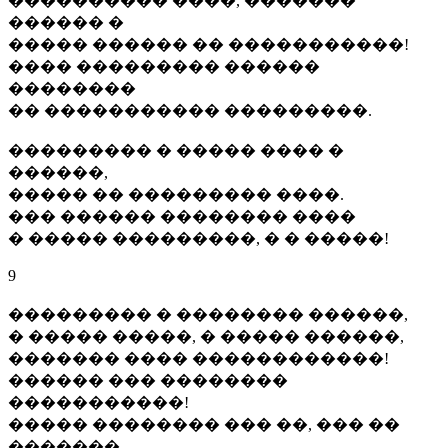
���������� ����, �������
������ �
����� ������ �� �����������!
���� ��������� ������
��������
�� ����������� ���������.
��������� � ����� ���� �
������,
����� �� ��������� ����.
��� ������ �������� ����
� ����� ���������, � � �����!
9
��������� � �������� ������,
� ����� �����, � ����� ������,
������� ���� ������������!
������ ��� ��������
�����������!
����� �������� ��� ��, ��� ��
�������,