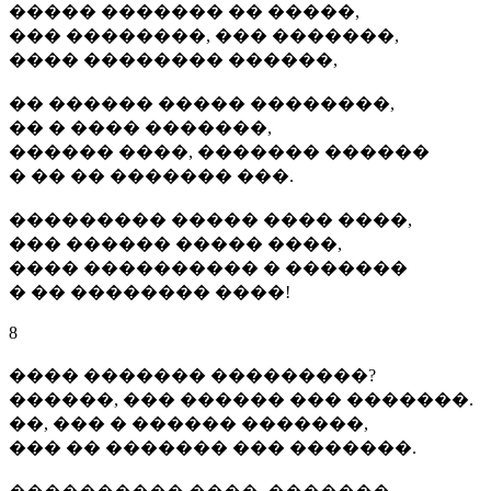
����� ������� �� �����,
��� ��������, ��� �������,
���� �������� ������,
�� ������ ����� ��������,
�� � ���� �������,
������ ����, ������� ������
� �� �� ������� ���.
��������� ����� ���� ����,
��� ������ ����� ����,
���� ���������� � �������
� �� �������� ����!
8
���� ������� ���������?
������, ��� ������ ��� �������.
��, ��� � ������ �������,
��� �� ������� ��� �������.