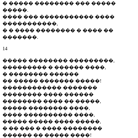
� ����� �������� ��� �����
�����.
���� ��� ����������� ����
�����������,
� � ���� �������� � ���� ��
�������.
14
����� �������� ���������,
��������� � ������ ����,
� �������� ������
�� ����� ������� �����!
������������ �������
�������� ���� ������
�������� ���� �� �����,
����� �������� ����,
���� ���������� ����,
����� ����� ���� �����,
� �� ��� � ���� ��������
������ �� ����� ����!