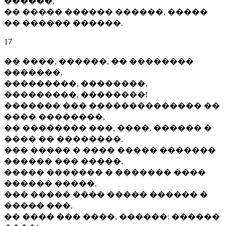
������,
�� ����� ������ ������, �����
�� ������ ������.
17
�� ����, ������, �� ��������
�������,
���������, ��������,
���������, ��������!
������� ��� �������������� ��
���� ��������,
�� �������� ���, ����, ������ �
���� �� ��������.
��� ����� � ���� ����� �������
������ ��� �����,
����� ������� � ������� ����
������ �����,
��� ����� ���� ����� ������ �
����� ���,
�� ���� ��� ����, ������: ������