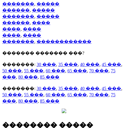
�������
,
�����
������
,
�����
�������
,
�����
������
,
����
����
,
����
����
,
����
�������
,
������������
������� ������� ���?
�������:
30 ���
,
35 ���
,
40 ���
,
45 ���
,
50 ���
,
55 ���
,
60 ���
,
65 ���
,
70 ���
,
75
���
,
80 ���
,
85 ���
�������:
30 ���
,
35 ���
,
40 ���
,
45 ���
,
50 ���
,
55 ���
,
60 ���
,
65 ���
,
70 ���
,
75
���
,
80 ���
,
85 ���
�������� �����