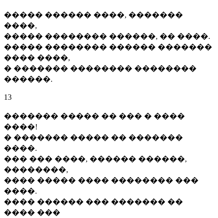
����� ������ ����, �������
����,
����� �������� ������, �� ����.
����� �������� ������ �������
���� ����,
� ������� �������� ��������
������.
13
������� ����� �� ��� � ����
����!
� ������� ����� �� �������
����.
��� ��� ����, ������ ������,
��������,
���� ����� ���� �������� ���
����.
���� ������ ��� ������� ��
���� ���