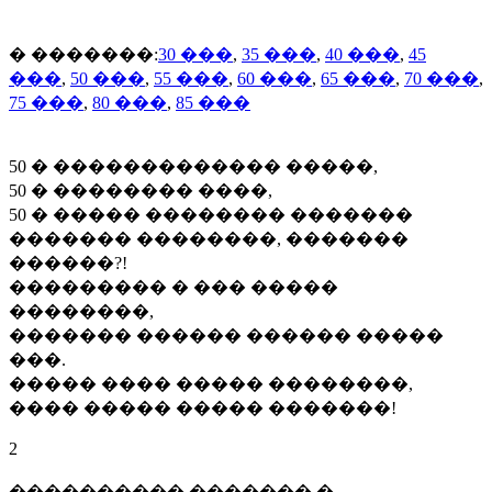
� �������:
30 ���
,
35 ���
,
40 ���
,
45
���
,
50 ���
,
55 ���
,
60 ���
,
65 ���
,
70 ���
,
75 ���
,
80 ���
,
85 ���
50 � ������������� �����,
50 � �������� ����,
50 � ����� �������� �������
������� ��������, �������
������?!
��������� � ��� �����
��������,
������� ������ ������ �����
���.
����� ���� ����� ��������,
���� ����� ����� �������!
2
���������� ������� �