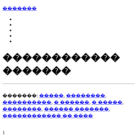
�������
������������
�������
�������:
�����
,
��������
,
����������
,
� ������
,
� �����
,
��������
,
������ �������
,
������������ �� ����
1