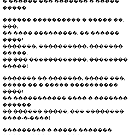
� ������ ��� ������� � �����
�����.
������ ���������� � ����� ��,
���,
�� ���� ���������, �� ������
����!
�������, ����������, �������
�����,
�� ��� ������������, ��������
�����!
������� �� �������, ����� ���,
����� �� � ����� ����������
����!
�� ����������� ���� � �������
������,
�� ������ �����, ��� ��������
����-�-����!
��������� � ����� �������