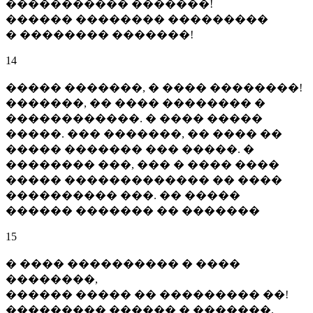
����������� �������!
������ �������� ���������
� �������� �������!
14
����� �������, � ���� ��������!
�������, �� ���� �������� �
������������. � ���� �����
�����. ��� �������, �� ���� ��
����� ������� ��� �����. �
�������� ���, ��� � ���� ����
����� ������������� �� ����
���������� ���. �� �����
������ ������� �� �������
15
� ���� ���������� � ����
��������,
������ ����� �� ��������� ��!
��������� ������ � �������,