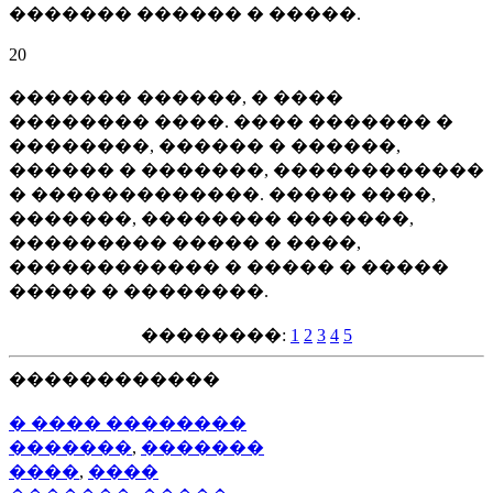
������� ������ � �����.
20
������� ������, � ����
�������� ����. ���� ������� �
��������, ������ � ������,
������ � �������, ������������
� �������������. ����� ����,
�������, �������� �������,
��������� ����� � ����,
������������ � ����� � �����
����� � ��������.
��������:
1
2
3
4
5
������������
� ���� ��������
�������
,
�������
����
,
����