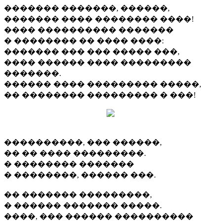
������� �������, ������,
������� ���� �������� ����!
���� ���������� �������
� �������� �� ���� ����:
������� ��� ��� ����� ���,
���� ������ ���� ���������
�������.
������ ���� ��������� �����,
�� �������� ��������� � ���!
����������, ��� ������,
�� �� ���� ���������.
� �������� �������
� ��������, ������ ���.
�� ������� ���������,
� ������ ������� �����.
����, ��� ������ ����������