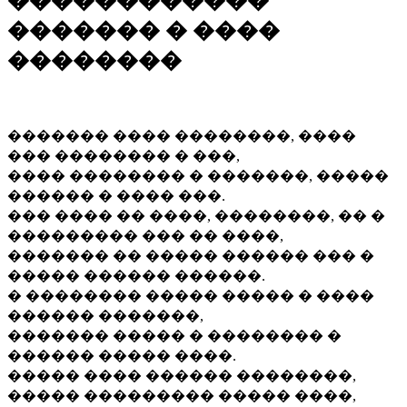
������������
������� � ����
��������
������� ���� ��������, ����
��� �������� � ���,
���� �������� � �������, �����
������ � ���� ���.
��� ���� �� ����, ��������, �� �
��������� ��� �� ����,
������� �� ����� ������ ��� �
����� ������ ������.
� �������� ����� ����� � ����
������ �������,
������� ����� � �������� �
������ ����� ����.
����� ���� ������ ��������,
����� ��������� ����� ����,