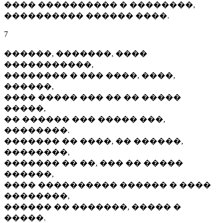
���� ���������� � ��������,
���������� ������ ����.
7
������, �������, ����
�����������,
�������� � ��� ����, ����,
������,
���� ����� ��� �� �� �����
�����,
�� ������ ��� ����� ���,
��������.
������� �� ����, �� ������,
��������,
������� �� ��, ��� �� �����
������,
���� ���������� ������ � ����
��������,
������ �� �������, ����� �
�����.