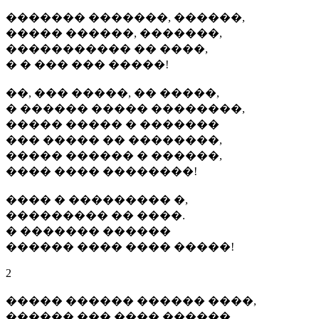
������� �������, ������,
����� ������, �������,
����������� �� ����,
� � ��� ��� �����!
��, ��� �����, �� �����,
� ������ ����� ��������,
����� ����� � �������
��� ����� �� ��������,
����� ������ � ������,
���� ���� ��������!
���� � ��������� �,
��������� �� ����.
� ������� ������
������ ���� ���� �����!
2
����� ������ ������ ����,
������ ��� ���� ������.