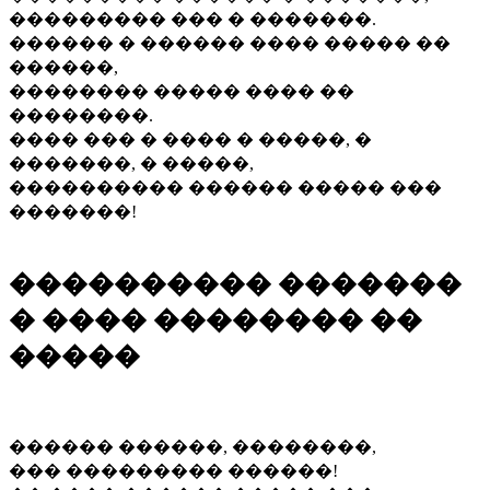
��������� ��� � �������.
������ � ������ ���� ����� ��
������,
�������� ����� ���� ��
��������.
���� ��� � ���� � �����, �
�������, � �����,
���������� ������ ����� ���
�������!
���������� �������
� ���� �������� ��
�����
������ ������, ��������,
��� ��������� ������!