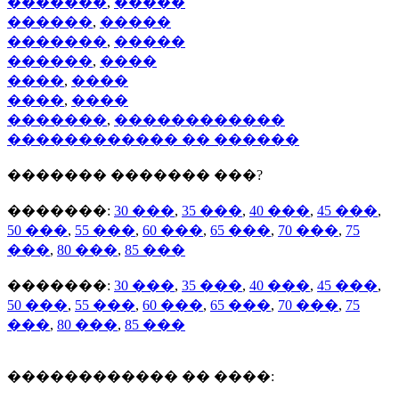
�������
,
�����
������
,
�����
�������
,
�����
������
,
����
����
,
����
����
,
����
�������
,
������������
������������ �� ������
������� ������� ���?
�������:
30 ���
,
35 ���
,
40 ���
,
45 ���
,
50 ���
,
55 ���
,
60 ���
,
65 ���
,
70 ���
,
75
���
,
80 ���
,
85 ���
�������:
30 ���
,
35 ���
,
40 ���
,
45 ���
,
50 ���
,
55 ���
,
60 ���
,
65 ���
,
70 ���
,
75
���
,
80 ���
,
85 ���
������������ �� ����: