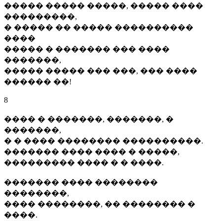
����� ����� �����, ����� ����
���������,
� ����� �� ����� ����������
����
����� � ������� ��� ����
�������,
����� ����� ��� ���, ��� ����
������ ��!
8
���� � �������, �������, �
�������,
� � ���� �������� ����������.
������� ���� ���� � �����,
��������� ���� � � ����.
������� ���� ��������
��������,
���� ��������, �� �������� �
����.