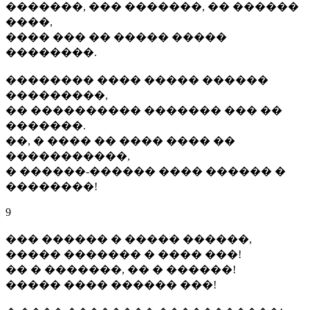
�������, ��� �������, �� ������
����,
���� ��� �� ����� �����
��������.
�������� ���� ����� ������
���������,
�� ���������� ������� ��� ��
�������.
��, � ���� �� ���� ���� ��
�����������,
� ������-������ ���� ������ �
��������!
9
��� ������ � ����� ������,
����� ������� � ���� ���!
�� � �������, �� � ������!
����� ���� ������ ���!