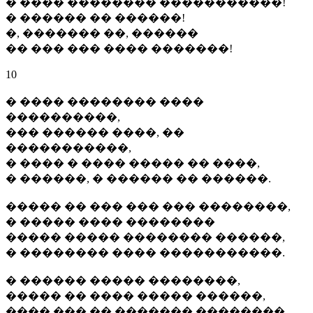
� ���� �������� �����������!
� ������ �� ������!
�, ������� ��, ������
�� ��� ��� ���� �������!
10
� ���� �������� ����
����������,
��� ������ ����, ��
�����������,
� ���� � ���� ����� �� ����,
� ������, � ������ �� ������.
����� �� ��� ��� ��� ��������,
� ����� ���� ��������
����� ����� �������� ������,
� �������� ���� �����������.
� ������ ����� ��������,
����� �� ���� ����� ������,
���� ��� �� ������� ��������