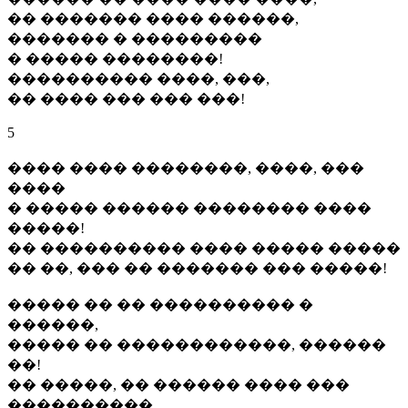
�� ������� ���� ������,
������� � ���������
� ����� ��������!
���������� ����, ���,
�� ���� ��� ��� ���!
5
���� ���� ��������, ����, ���
����
� ����� ������ �������� ����
�����!
�� ���������� ���� ����� �����
�� ��, ��� �� ������� ��� �����!
����� �� �� ���������� �
������,
����� �� ������������, ������
��!
�� �����, �� ������ ���� ���
����������