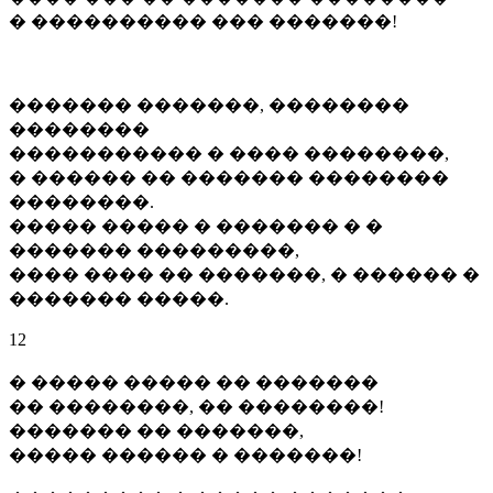
� ���������� ��� �������!
������� �������, ��������
��������
����������� � ���� ��������,
� ������ �� ������� ��������
��������.
����� ����� � ������� � �
������� ���������,
���� ���� �� �������, � ������ �
������� �����.
12
� ����� ����� �� �������
�� ��������, �� ��������!
������� �� �������,
����� ������ � �������!