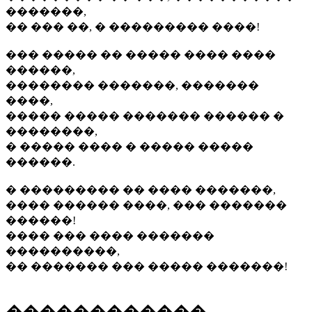
�������,
�� ��� ��, � ��������� ����!
��� ����� �� ����� ���� ����
������,
�������� �������, �������
����,
����� ����� ������� ������ �
��������,
� ����� ���� � ����� �����
������.
� ��������� �� ���� �������,
���� ������ ����, ��� �������
������!
���� ��� ���� �������
����������,
�� ������� ��� ����� �������!