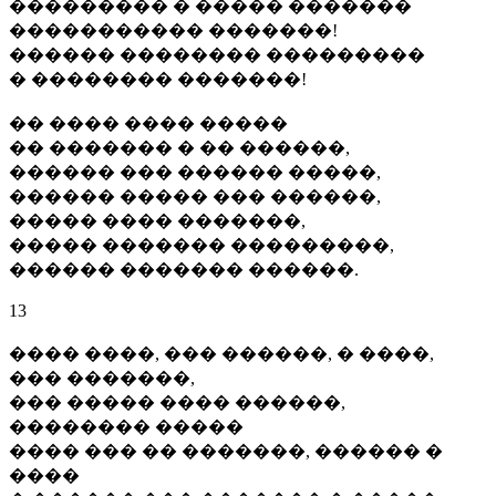
��������� � ����� �������
����������� �������!
������ �������� ���������
� �������� �������!
�� ���� ���� �����
�� ������� � �� ������,
������ ��� ������ �����,
������ ����� ��� ������,
����� ���� �������,
����� ������� ���������,
������ ������� ������.
13
���� ����, ��� ������, � ����,
��� �������,
��� ����� ���� ������,
�������� �����
���� ��� �� �������, ������ �
����