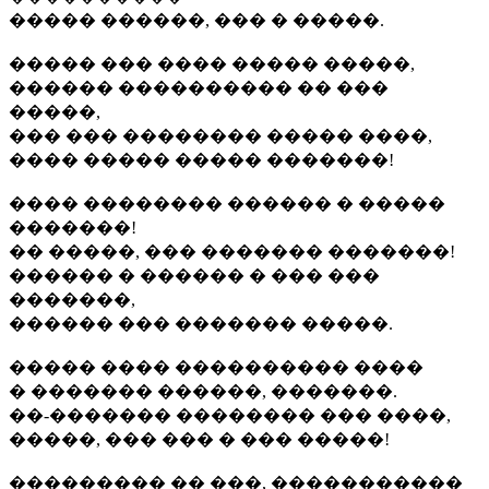
����� ������, ��� � �����.
����� ��� ���� ����� �����,
������ ���������� �� ���
�����,
��� ��� �������� ����� ����,
���� ����� ����� �������!
���� �������� ������ � �����
�������!
�� �����, ��� ������� �������!
������ � ������ � ��� ���
�������,
������ ��� ������� �����.
����� ���� ���������� ����
� ������� ������, �������.
��-������� �������� ��� ����,
�����, ��� ��� � ��� �����!
��������� �� ���, �����������