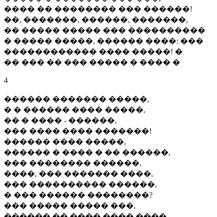
���� �� �������� ��� ������!
��, �������, ������, �������,
�� ����� ����� ��� ����������
� ����� �����, ������ ����: ���
������������ ���� �����! �
�� ��� �� ��� ����� � ���� �
4
������ ������� �����,
� � ������ ���� �����,
�� � ���� - ������,
��� ���� ���� �������!
������ ���� �����,
������ � ���� � �� ������,
��� �������� ������,
����, ��� ������� ����,
��� ���������� ������,
� ��� ������ ��������?
��� ����� ����� ���,
������ �� ���� ���� ����,