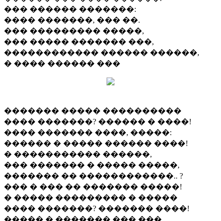
��� ������ �������:
���� �������, ��� ��.
��� ��������� �����,
��� ����� ������� ���,
������������ ������ ������,
� ���� ������ ���
������� ����� ����������
���� �������? ������ � ����!
���� ������� ����, �����:
������ � ����� ������ ����!
� ����������� ������,
��� ������� � ����� �����,
������� �� ������������.. ?
��� � ��� �� ������� �����!
� ����� ��������� � �����
���� �������? ������� ����!
����� � ������� ��� ���,