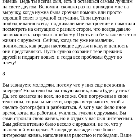
знаешь. Ведь ты всегда был, есть и остаешься самым лучшим
на свете другом. Вспомни, сколько раз ты приходил мне на
выручку, когда нужна была срочная помощь или просто
хороший совет в трудной ситуации. Твои шутки и
подбадривания всегда поднимали мне настроение и помогали
посмотреть на ситуацию с разных сторон, что всегда давало
возможность разрешить проблему. Пусть и тебе также везет по
жизни с друзьями. Сейчас, когда ты уже не мальчик,
понимаешь, как редки настоящие друзья и какую ценность
они представляют. Пусть судьба сохранит тебе прежних
друзей и подарит новых, и тогда все проблемы будут по
плечу!
8
Вы завидуете молодежи, потому что у них еще вся жизнь
впереди? Но хотели бы вы такую жизнь, какая будет у них?
Да, это касается не всех, но все же. Они погружены в свои
телефоны, социальные сети, изредка встречаются, чтобы
сделать фотографии и разбежаться. А вот у вас было иное
время, когда вы работали, учились, гуляли с друзьями. Вы
сами строили свою жизнь, но и отдых у вас был интересный.
Вам действительно было весело с друзьями, не то, что у
нынешней молодежи. А впереди вас ждет еще более
интересная жизнь, наполненная радостью и победами. Ваше