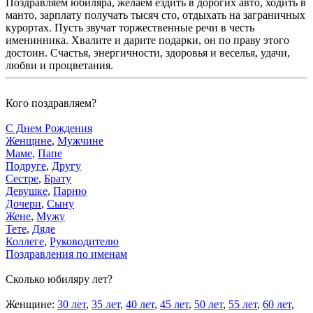
Поздравляем юбиляра, желаем ездить в дорогих авто, ходить в
манто, зарплату получать тысяч сто, отдыхать на заграничных
курортах. Пусть звучат торжественные речи в честь
именинника. Хвалите и дарите подарки, он по праву этого
достоин. Счастья, энергичности, здоровья и веселья, удачи,
любви и процветания.
Кого поздравляем?
С Днем Рождения
Женщине
,
Мужчине
Маме
,
Папе
Подруге
,
Другу
Сестре
,
Брату
Девушке
,
Парню
Дочери
,
Сыну
Жене
,
Мужу
Тете
,
Дяде
Коллеге
,
Руководителю
Поздравления по именам
Сколько юбиляру лет?
Женщине:
30 лет
,
35 лет
,
40 лет
,
45 лет
,
50 лет
,
55 лет
,
60 лет
,