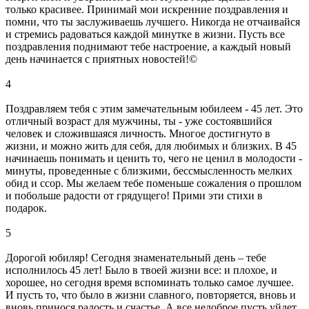
только красивее. Принимай мои искренние поздравления и
помни, что ты заслуживаешь лучшего. Никогда не отчаивайся
и стремись радоваться каждой минутке в жизни. Пусть все
поздравления поднимают тебе настроение, а каждый новый
день начинается с приятных новостей!©
4
Поздравляем тебя с этим замечательным юбилеем - 45 лет. Это
отличный возраст для мужчины, ты - уже состоявшийся
человек и сложившаяся личность. Многое достигнуто в
жизни, и можно жить для себя, для любимых и близких. В 45
начинаешь понимать и ценить то, чего не ценил в молодости -
минуты, проведенные с близкими, бессмысленность мелких
обид и ссор. Мы желаем тебе поменьше сожаления о прошлом
и побольше радости от грядущего! Прими эти стихи в
подарок.
5
Дорогой юбиляр! Сегодня знаменательный день – тебе
исполнилось 45 лет! Было в твоей жизни все: и плохое, и
хорошее, но сегодня время вспоминать только самое лучшее.
И пусть то, что было в жизни славного, повторяется, вновь и
вновь принося радость и счастье. А все недоброе пусть уйдет