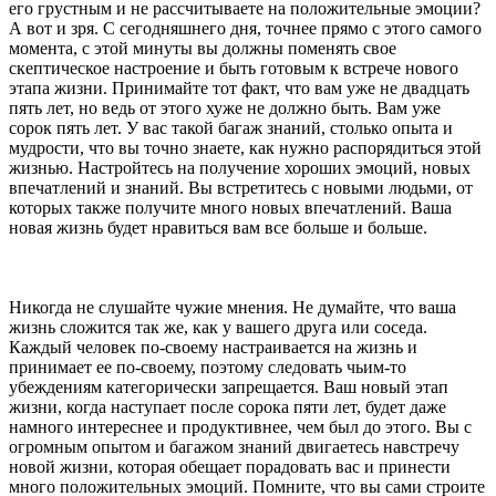
его грустным и не рассчитываете на положительные эмоции?
А вот и зря. С сегодняшнего дня, точнее прямо с этого самого
момента, с этой минуты вы должны поменять свое
скептическое настроение и быть готовым к встрече нового
этапа жизни. Принимайте тот факт, что вам уже не двадцать
пять лет, но ведь от этого хуже не должно быть. Вам уже
сорок пять лет. У вас такой багаж знаний, столько опыта и
мудрости, что вы точно знаете, как нужно распорядиться этой
жизнью. Настройтесь на получение хороших эмоций, новых
впечатлений и знаний. Вы встретитесь с новыми людьми, от
которых также получите много новых впечатлений. Ваша
новая жизнь будет нравиться вам все больше и больше.
Никогда не слушайте чужие мнения. Не думайте, что ваша
жизнь сложится так же, как у вашего друга или соседа.
Каждый человек по-своему настраивается на жизнь и
принимает ее по-своему, поэтому следовать чьим-то
убеждениям категорически запрещается. Ваш новый этап
жизни, когда наступает после сорока пяти лет, будет даже
намного интереснее и продуктивнее, чем был до этого. Вы с
огромным опытом и багажом знаний двигаетесь навстречу
новой жизни, которая обещает порадовать вас и принести
много положительных эмоций. Помните, что вы сами строите