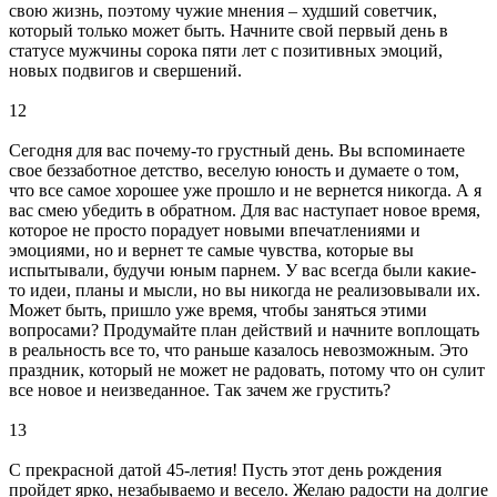
свою жизнь, поэтому чужие мнения – худший советчик,
который только может быть. Начните свой первый день в
статусе мужчины сорока пяти лет с позитивных эмоций,
новых подвигов и свершений.
12
Сегодня для вас почему-то грустный день. Вы вспоминаете
свое беззаботное детство, веселую юность и думаете о том,
что все самое хорошее уже прошло и не вернется никогда. А я
вас смею убедить в обратном. Для вас наступает новое время,
которое не просто порадует новыми впечатлениями и
эмоциями, но и вернет те самые чувства, которые вы
испытывали, будучи юным парнем. У вас всегда были какие-
то идеи, планы и мысли, но вы никогда не реализовывали их.
Может быть, пришло уже время, чтобы заняться этими
вопросами? Продумайте план действий и начните воплощать
в реальность все то, что раньше казалось невозможным. Это
праздник, который не может не радовать, потому что он сулит
все новое и неизведанное. Так зачем же грустить?
13
С прекрасной датой 45-летия! Пусть этот день рождения
пройдет ярко, незабываемо и весело. Желаю радости на долгие