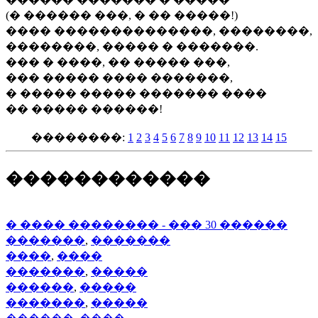
(� ������ ���, � �� �����!)
���� ��������������, ��������,
��������, ����� � �������.
��� � ����, �� ����� ���,
��� ����� ���� �������,
� ����� ����� ������� ����
�� ����� ������!
��������:
1
2
3
4
5
6
7
8
9
10
11
12
13
14
15
������������
� ���� �������� - ��� 30 ������
�������
,
�������
����
,
����
�������
,
�����
������
,
�����
�������
,
�����