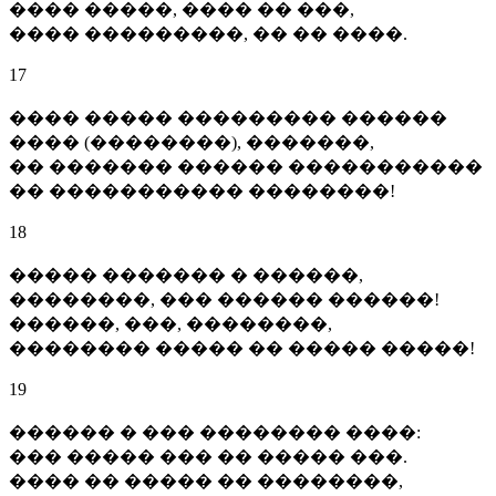
���� �����, ���� �� ���,
���� ���������, �� �� ����.
17
���� ����� ��������� ������
���� (��������), �������,
�� ������� ������ �����������
�� ����������� ��������!
18
����� ������� � ������,
��������, ��� ������ ������!
������, ���, ��������,
�������� ����� �� ����� �����!
19
������ � ��� �������� ����:
��� ����� ��� �� ����� ���.
���� �� ����� �� ��������,