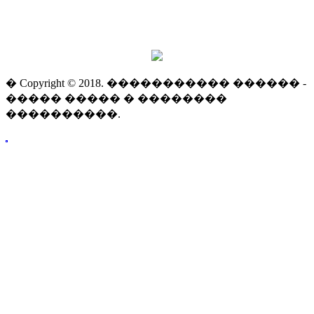
� Copyright © 2018. ����������� ������ -
����� ����� � ��������
����������.