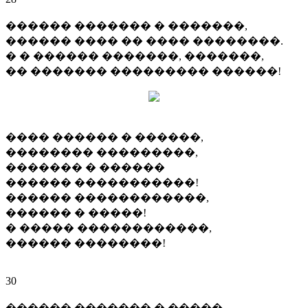
������ ������� � �������,
������ ���� �� ���� ��������.
� � ������ �������, �������,
�� ������� ��������� ������!
���� ������ � ������,
�������� ���������,
������� � ������
������ �����������!
������ ������������,
������ � �����!
� ����� ������������,
������ ��������!
30
������ ������� � �����