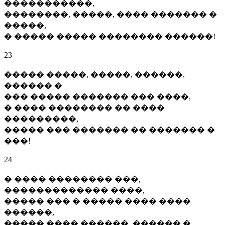
�����������,
��������, �����, ���� ������� �
�����,
� ����� ����� �������� ������!
23
����� �����, �����, ������,
������ �
��� ����� ������� ��� ����,
� ���� �������� �� ����
���������,
����� ��� ������� �� ������� �
���!
24
� ���� �������� ���,
������������� ����,
����� ��� � ����� ���� ����
������,
����� ���� ������, ������ �