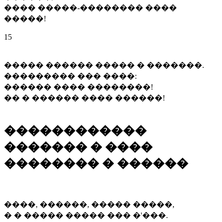
���� �����-�������� ����
�����!
15
����� ������ ����� � �������.
��������� ��� ����:
������ ���� ��������!
�� � ������ ���� ������!
������������
������� � ����
�������� � ������
����, ������, ����� �����,
� � ����� ����� ��� �'���.