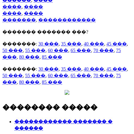
������
,
����
����
,
����
����
,
����
�������
,
������������
������� ������� ���?
�������:
30 ���
,
35 ���
,
40 ���
,
45 ���
,
50 ���
,
55 ���
,
60 ���
,
65 ���
,
70 ���
,
75
���
,
80 ���
,
85 ���
�������:
30 ���
,
35 ���
,
40 ���
,
45 ���
,
50 ���
,
55 ���
,
60 ���
,
65 ���
,
70 ���
,
75
���
,
80 ���
,
85 ���
�������� �����
������������ ������� �
������