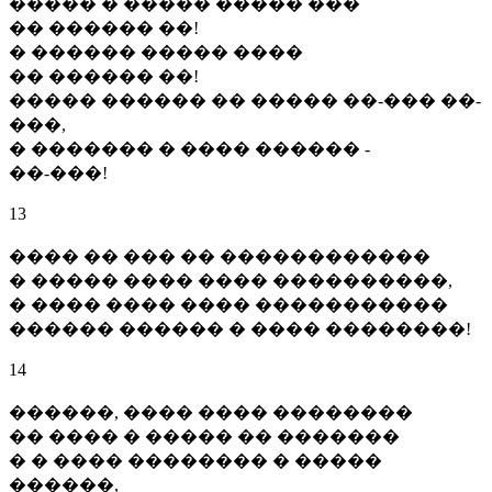
����� � ����� ����� ���
�� ������ ��!
� ������ ����� ����
�� ������ ��!
����� ������ �� ����� ��-��� ��-
���,
� ������� � ���� ������ -
��-���!
13
���� �� ��� �� ������������
� ����� ���� ���� ����������,
� ���� ���� ���� �����������
������ ������ � ���� ��������!
14
������, ���� ���� ��������
�� ���� � ����� �� �������
� � ���� �������� � �����
������,