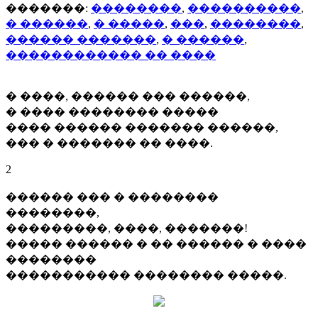
�������:
��������
,
����������
,
� ������
,
� �����
,
���
,
��������
,
������ �������
,
� ������
,
������������ �� ����
� ����, ������ ��� ������,
� ���� �������� �����
���� ������ ������� ������,
��� � ������� �� ����.
2
������ ��� � ��������
��������,
���������, ����, �������!
����� ������ � �� ������ � ����
��������
����������� �������� �����.