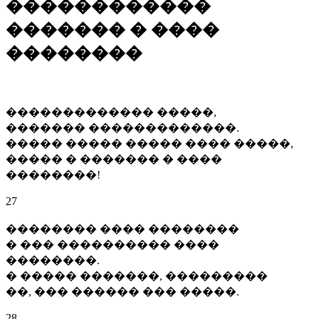
������������
������� � ����
��������
������������� �����,
������� �������������.
����� ����� ����� ���� �����,
����� � ������� � ����
��������!
27
�������� ���� ��������
� ��� ���������� ����
��������.
� ����� �������, ���������
��, ��� ������ ��� �����.
28