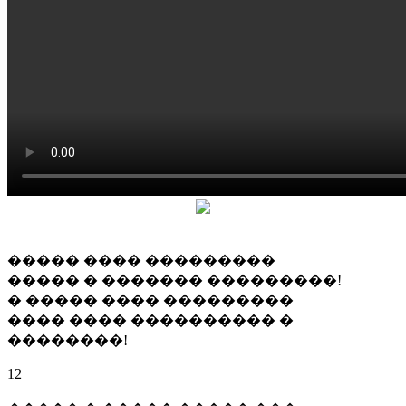
����� ���� ���������
����� � ������� ���������!
� ����� ���� ���������
���� ���� ���������� �
��������!
12