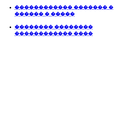
������������ ������� �
������ � �����
�������� ��������
������������ ����