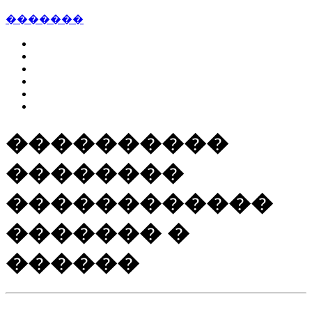
�������
����������
��������
������������
������� �
������