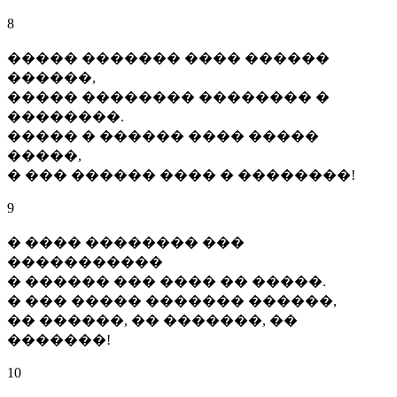
8
����� ������� ���� ������
������,
����� �������� �������� �
��������.
����� � ������ ���� �����
�����,
� ��� ������ ���� � ��������!
9
� ���� �������� ���
�����������
� ������ ��� ���� �� �����.
� ��� ����� ������� ������,
�� ������, �� �������, ��
�������!
10