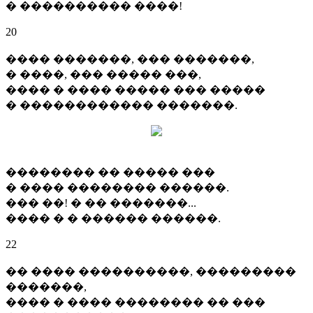
� ���������� ����!
20
���� �������, ��� �������,
� ����, ��� ����� ���,
���� � ���� ����� ��� �����
� ������������ �������.
�������� �� ����� ���
� ���� �������� ������.
��� ��! � �� �������...
���� � � ������ ������.
22
�� ���� ����������, ���������
�������,
���� � ���� �������� �� ���