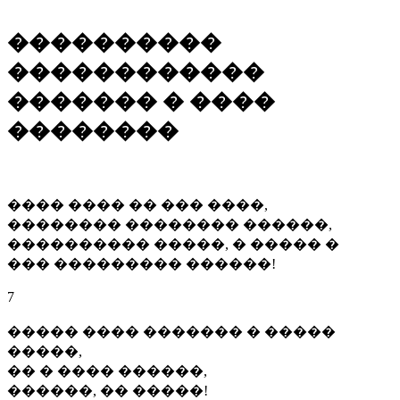
����������
������������
������� � ����
��������
���� ���� �� ��� ����,
�������� �������� ������,
���������� �����, � ����� �
��� ��������� ������!
7
����� ���� ������� � �����
�����,
�� � ���� ������,
������, �� �����!