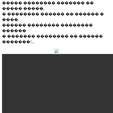
����� �������� ������� ��
����� �����,
� �������� ������ �� ������ �
����.
������ �������� ��������
������
� ������� �������� �� ������
�������!...