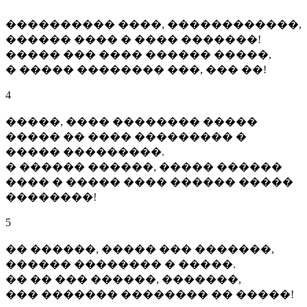
���������� ����, ������������,
������ ���� � ���� �������!
����� ��� ���� ������ �����,
� ����� �������� ���, ��� ��!
4
�����, ���� �������� �����
����� �� ���� ��������� �
����� ���������.
� ������ ������, ����� ������
���� � ����� ���� ������ �����
��������!
5
�� ������, ����� ��� �������,
������ �������� � �����.
�� �� ��� ������, �������,
��� ������� �������� �� �����!