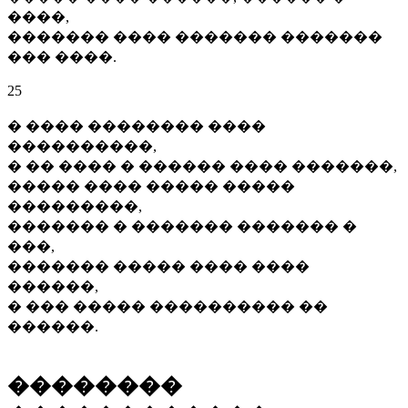
����,
������� ���� ������� �������
��� ����.
25
� ���� �������� ����
����������,
� �� ���� � ������ ���� �������,
����� ���� ����� �����
���������,
������� � ������� ������� �
���,
������� ����� ���� ����
������,
� ��� ����� ���������� ��
������.
��������