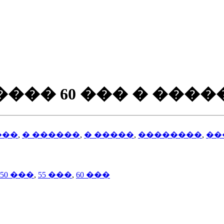
��� 60 ��� � ����
���
,
� ������
,
� �����
,
��������
,
��
50 ���
,
55 ���
,
60 ���