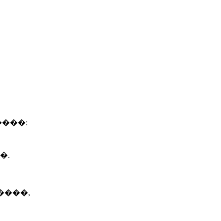
����:
�.
����,