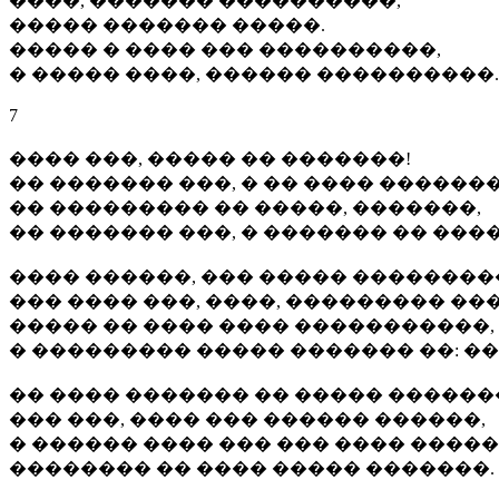
����, ������� ����������,
����� ������� �����.
����� � ���� ��� ����������,
� ����� ����, ������ ����������.
7
���� ���, ����� �� �������!
�� ������� ���, � �� ���� �������
�� ��������� �� �����, �������,
�� ������� ���, � ������� �� ���
���� ������, ��� ����� ��������
��� ���� ���, ����, ��������� ���
����� �� ���� ���� �����������,
� ��������� ����� ������� ��: ��
�� ���� ������� �� ����� ������
��� ���, ���� ��� ������ ������,
� ������ ���� ��� ��� ���� �����
�������� �� ���� ����� �������.