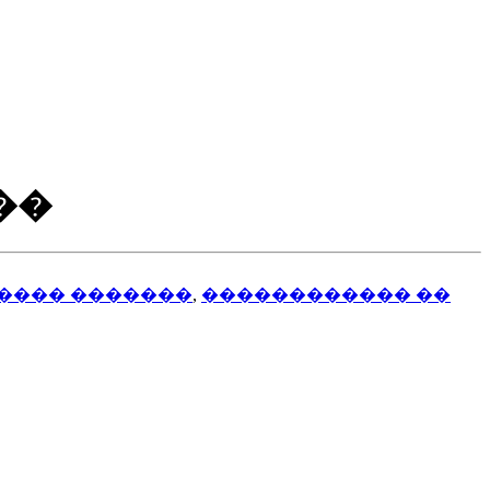
��
���� �������
,
������������ ��