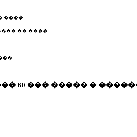
 ����,
��� �� ����
���
� 60 ��� ����� � �����