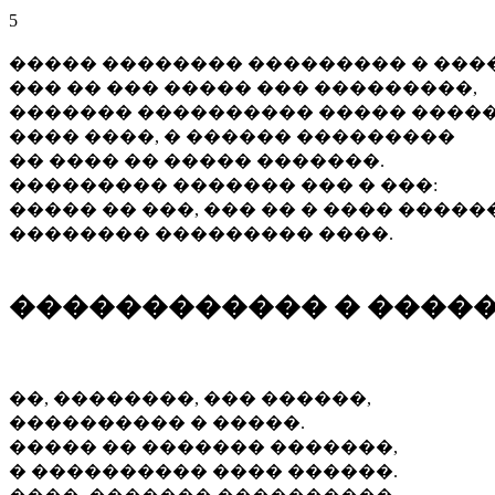
5
����� �������� ��������� � ����
��� �� ��� ����� ��� ���������,
������� ���������� ����� �����
���� ����, � ������ ���������
�� ���� �� ����� �������.
��������� ������� ��� � ���:
����� �� ���, ��� �� � ���� �����
�������� ��������� ����.
������������ � ������
��, ��������, ��� ������,
���������� � �����.
����� �� ������� �������,
� ���������� ���� ������.