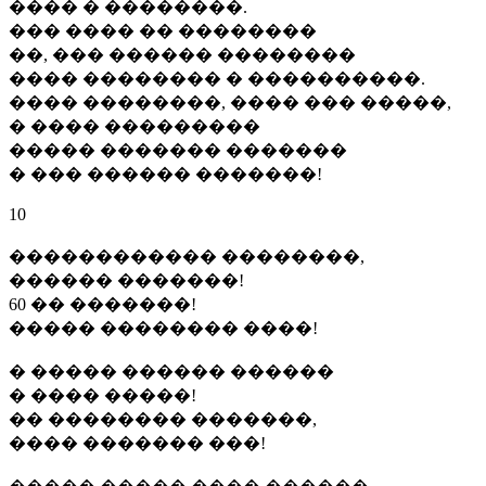
���� � ��������.
��� ���� �� ��������
��, ��� ������ ��������
���� �������� � ����������.
���� ��������, ���� ��� �����,
� ���� ���������
����� ������� �������
� ��� ������ �������!
10
������������ ��������,
������ �������!
60 �� �������!
����� �������� ����!
� ����� ������ ������
� ���� �����!
�� �������� �������,
���� ������� ���!