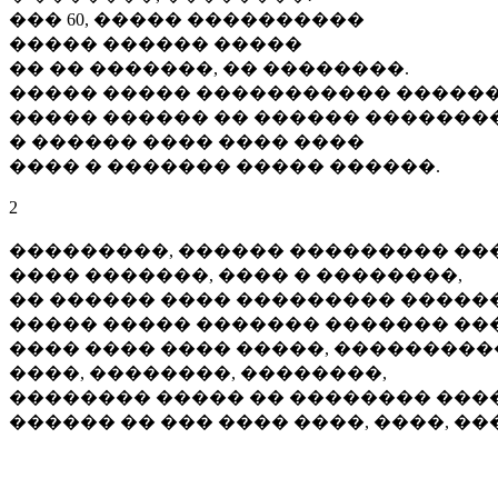
��� 60, ����� ����������
����� ������ �����
�� �� �������, �� ��������.
����� ����� ����������� �����
����� ������ �� ������ �������
� ������ ���� ���� ����
���� � ������� ����� ������.
2
���������, ������ ��������� ���
���� �������, ���� � ��������,
�� ������ ���� ��������� �����
����� ����� ������� ������� ���
���� ���� ���� �����, ���������
����, ��������, ��������,
�������� ����� �� �������� ���
������ �� ��� ���� ����, ����, ��