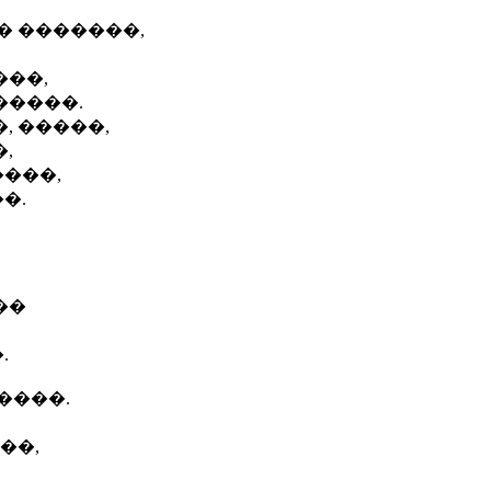
� �������,
���,
�����.
, �����,
,
���,
�.
��
.
����.
��,