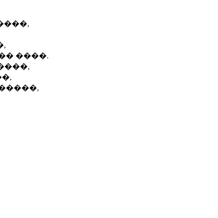
����,
,
�� ����.
����,
�,
�����,