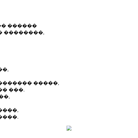
�� ������
� ��������,
�,
������� �����,
� ���.
��,
����,
����.