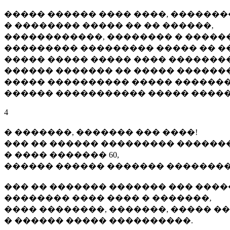
����� ������ ���� ����, �������
� �������� ����� �� �� ������,
������������, �������� � �����
��������� ��������� ����� �� �
����� ����� ����� ���� ��������
������ ������� �� ����� �������
����� ���������� ����� �������
������ ����������� ����� �����
4
� �������, ������� ��� ����!
��� �� ������ ��������� ������
� ���� ������� 60,
������ ������ ������� ��������
��� �� ������� ������� ��� ����
�������� ���� ���� � �������,
���� ��������, �������, ����� ��
� ������ ����� ����������.