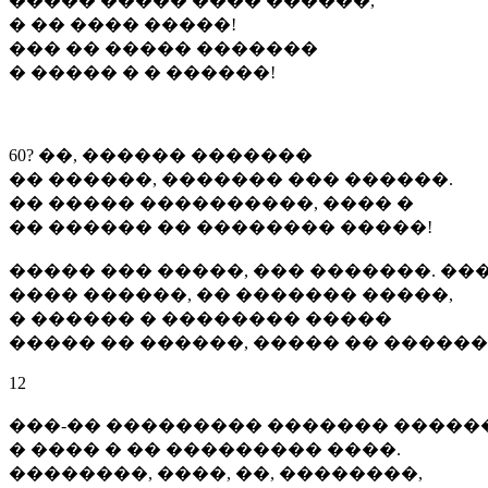
����� ����� ���� ������,
� �� ���� �����!
��� �� ����� �������
� ����� � � ������!
60? ��, ������ �������
�� ������, ������� ��� ������.
�� ����� ����������, ���� �
�� ������ �� �������� �����!
����� ��� �����, ��� �������. ��
���� ������, �� ������� �����,
� ������ � �������� �����
����� �� ������, ����� �� ������
12
���-�� ��������� ������� �����
� ���� � �� ��������� ����.
��������, ����, ��, ��������,