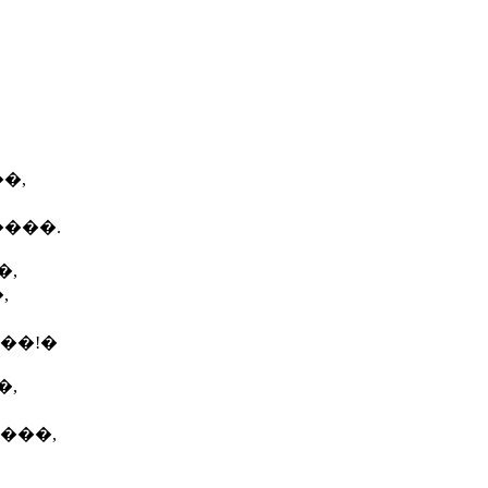
�,
����.
�,
,
��!�
�,
���,