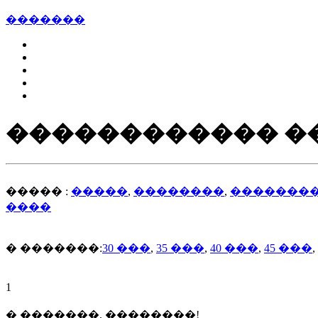
�������
������������ ��
����� :
�����
,
��������
,
�������
����
� �������:
30 ���
,
35 ���
,
40 ���
,
45 ���
,
1
� �������, ��������!