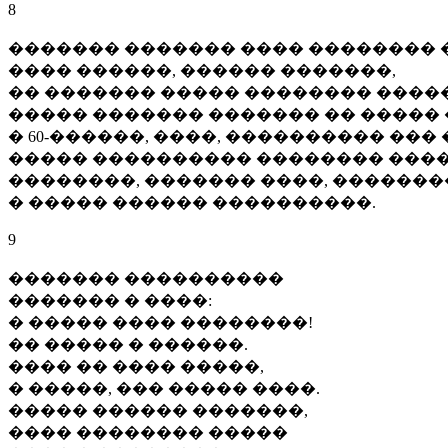
8
������� ������� ���� �������� 
���� ������, ������ �������,
�� ������� ����� �������� �����
����� ������� ������� �� ����� 
� 60-������, ����, ���������� ��� 
����� ���������� �������� ����
��������, ������� ����, �������
� ����� ������ ����������.
9
������� ����������
������� � ����:
� ����� ���� ��������!
�� ����� � ������.
���� �� ���� �����,
� �����, ��� ����� ����.
����� ������ �������,
���� �������� �����