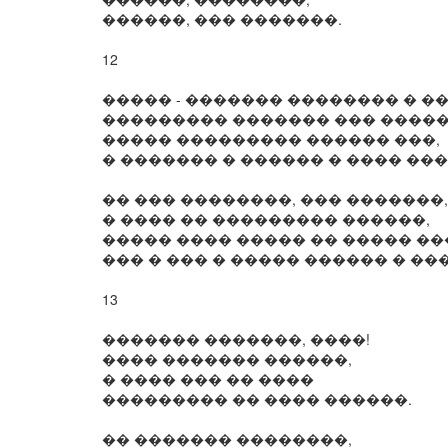
������, ��� �������.
12
����� - ������� �������� � ��
��������� ������� ��� �����
����� ��������� ������ ���,
� ������� � ������ � ���� ���
�� ��� ��������, ��� �������,
� ���� �� ��������� ������,
����� ���� ����� �� ����� ��
��� � ��� � ����� ������ � ��
13
������� �������, ����!
���� ������� ������,
� ���� ��� �� ����
��������� �� ���� ������.
�� ������� ��������,