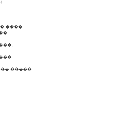
!
�� ����
��
���.
����
��� �����