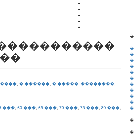
�
������������
�
���
�
�
�
�
�
����
,
� ������
,
� �����
,
��������
,
�
�
�
�
5 ���
,
60 ���
,
65 ���
,
70 ���
,
75 ���
,
80 ���
,
�
�
�