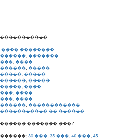
�����������
 ���� ��������
������
,
�������
���
,
����
������
,
�����
�����
,
�����
������
,
�����
�����
,
����
���
,
����
���
,
����
������
,
������������
����������� �� ������
������ ������� ���?
������:
30 ���
,
35 ���
,
40 ���
,
45