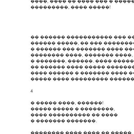
����, ���� �� ���� ��� � �����
���������, ���� �����!
�� ������ ����������� ��� �
������ �����, �� ��� �������
� ������ ��� ������� ���� �
�������� ����, ������� ����, 
� �������, ������. ���� ����
�� ������ ���� ����� �������
���� ������ � ������� ���� 
����� ���� ��������� ������
4
� ����� ����, ������!
����� ����� � ��������,
���� ���������� �� ����
� ������� �������.
�������� ���� ���� �� �����,