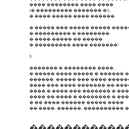
���� �������� ���� ����
(� ��������� ������� �!),
� ���� ����� ���� ������.
� ����� ��� ����� ����� ����
� ��������� � ��������,
� ���� ����� �� �����
� ��������� ���� �������!
5
������� � �������� ����,
� ����� ���� ����� � ������ 
������, ����� ��� ���� �����
���� ��� ���� ������� �� ���
���� � ���� ��� ������� � ���
���� �� ���� � �������� � ��
� �� ���� ������ ����� ����
�� ����, ������, ���������� �
������������