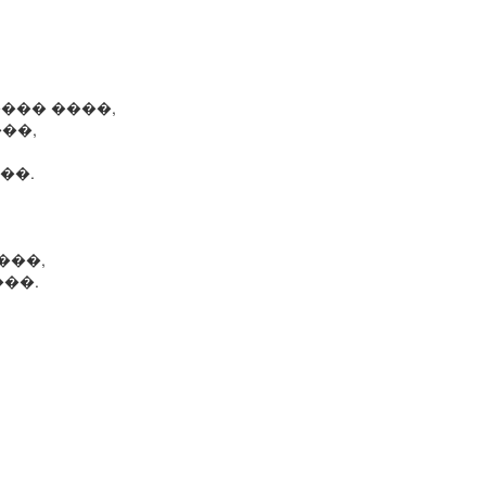
��� ����,
��,
��.
���,
���.