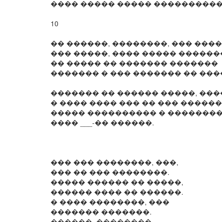
���� ����� ����� ����������
10
�� ������, ��������, ��� ���
��� �����, ���� ����� ������
�� ����� �� ������� �������
������� � ��� ������� �� ���
������� �� ������ �����, ��
� ���� ���� ��� �� ��� ������
����� ���������� � �������
���� ___-�� ������.
��� ��� ��������, ���,
��� �� ��� ��������.
����� ������ �� �����,
������ ���� �� ������.
� ���� ��������, ���
������� �������.
������, ��������,