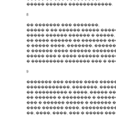
����� ������ ������������.
8
�� ������� ��� �������,
����� � �� ������ ����� ����
����� ������ ������ � �����,
�� ���� ������ �� ������� ��
� ����� ����, �������, ������
� ������ ���� ������ �������
����� ��� � ���� ������ �����
� ��������� ������� ��� � ��
9
������� ��� ����� ���� ����
������������, �������, ����
�� ��������� � ����, ����� �
�� ������ � �������� � �����
��� � ������ ����� � ������ �
���� ������ ����, ����������
��, ����, ����, ��� � ����� ��