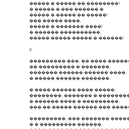
����� � ����� �� ��������!
� ����� � ��� ������ �
����� � ����� �� �����!
��� ����� ����,
����� � ������� ����!
� ������ ����������,
����� ����� ����� � ������!
2
��������� ���, �� ���� �����
�� ��������� � �������,
������� ������ ������ ����,
� ����� ������ �������.
� ���� ������ ���� �����,
��������, ������� � ��������
� ������ ���� � ���������,
��� �� ����� ������ ��� ����
���������, ��� ������� ����
� � ��������� ������,