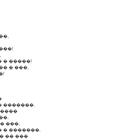
��,
���!
,
 � �����!
� � ���,
�!
�
� �������.
�����
��.
� ���,
 � �������.
�� �� ���