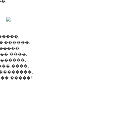
�,
�����,
� ������.
������
�� ����.
�������,
�� ����,
���������,
�� �����!