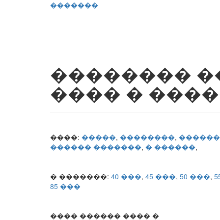
�������
�������� 
���� � ���
����:
�����
,
��������
,
������
������ �������
,
� ������
,
� �������:
40 ���
,
45 ���
,
50 ���
,
5
85 ���
���� ������ ���� �