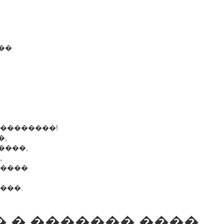
��
���������!
�,
����,
,
�����
���.
 � ������� ����