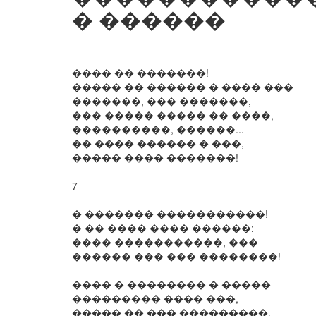
� ������
���� �� �������!
����� �� ������ � ���� ���
�������, ��� �������,
��� ����� ����� �� ����,
����������, ������...
�� ���� ������ � ���,
����� ���� �������!
7
� ������� �����������!
� �� ���� ���� ������:
���� �����������, ���
������ ��� ��� ��������!
���� � �������� � �����
��������� ���� ���,
����� �� ��� ���������,