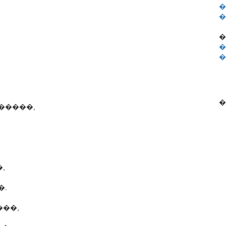
�
�
�
�
�
�
�����,
,
�.
���,