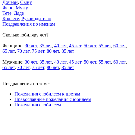
Дочери
,
Сыну
Жене
,
Мужу
Тете
,
Дяде
Коллеге
,
Руководителю
Поздравления по именам
Сколько юбиляру лет?
Женщине:
30 лет
,
35 лет
,
40 лет
,
45 лет
,
50 лет
,
55 лет
,
60 лет
,
65 лет
,
70 лет
,
75 лет
,
80 лет
,
85 лет
Мужчине:
30 лет
,
35 лет
,
40 лет
,
45 лет
,
50 лет
,
55 лет
,
60 лет
,
65 лет
,
70 лет
,
75 лет
,
80 лет
,
85 лет
Поздравления по теме:
Пожелания с юбилеем к цветам
Православные пожелания с юбилеем
Пожелания с юбилеем