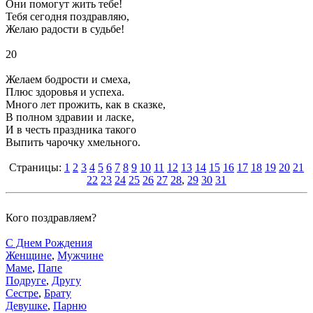
Они помогут жить тебе!
Тебя сегодня поздравляю,
Желаю радости в судьбе!
20
Желаем бодрости и смеха,
Плюс здоровья и успеха.
Много лет прожить, как в сказке,
В полном здравии и ласке,
И в честь праздника такого
Выпить чарочку хмельного.
Страницы:
1
2
3
4
5
6
7
8
9
10
11
12
13
14
15
16
17
18
19
20
21
22
23
24
25
26
27
28
,
29
30
31
Кого поздравляем?
С Днем Рождения
Женщине
,
Мужчине
Маме
,
Папе
Подруге
,
Другу
Сестре
,
Брату
Девушке
,
Парню