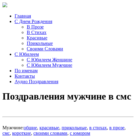
Главная
С Днем Рождения
В Прозе
В Стихах
Красивые
Прикольные
Своими Словами
С Юбилеем
С Юбилеем Женщине
С Юбилеем Мужчине
По именам
Контакты
Аудио Поздравления
Поздравления мужчине в смс
Мужчине:
общие
,
красивые
,
прикольные
,
в стихах
,
в прозе
,
смс
,
короткие
,
своими словами
,
с юмором