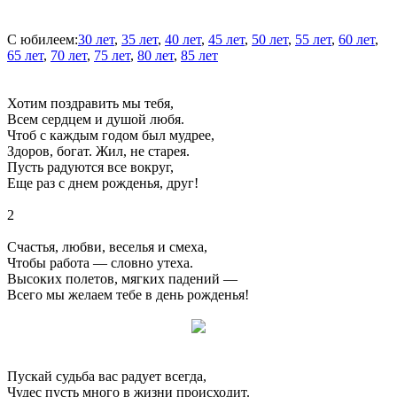
С юбилеем:
30 лет
,
35 лет
,
40 лет
,
45 лет
,
50 лет
,
55 лет
,
60 лет
,
65 лет
,
70 лет
,
75 лет
,
80 лет
,
85 лет
Хотим поздравить мы тебя,
Всем сердцем и душой любя.
Чтоб с каждым годом был мудрее,
Здоров, богат. Жил, не старея.
Пусть радуются все вокруг,
Еще раз с днем рожденья, друг!
2
Счастья, любви, веселья и смеха,
Чтобы работа — словно утеха.
Высоких полетов, мягких падений —
Всего мы желаем тебе в день рожденья!
Пускай судьба вас радует всегда,
Чудес пусть много в жизни происходит.